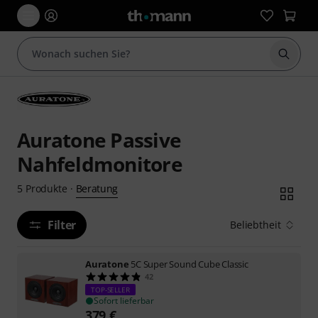
Suche 
Auratone Passive
Nahfeldmonitore
Beratung
5
Produkte
·
Filter
Beliebtheit
Auratone
5C Super Sound Cube Classic
42
TOP-SELLER
Sofort lieferbar
379
€