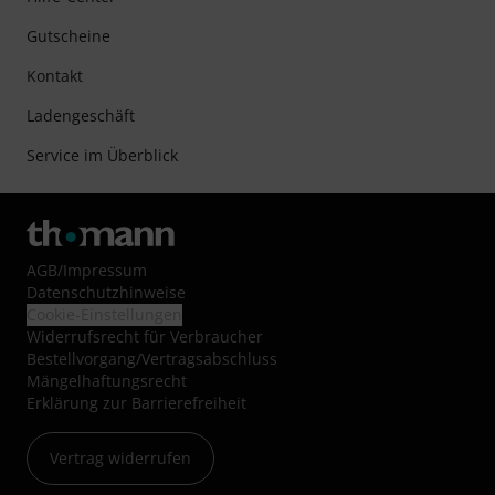
Gutscheine
Kontakt
Ladengeschäft
Service im Überblick
AGB
/
Impressum
Datenschutzhinweise
Cookie-Einstellungen
Widerrufsrecht für Verbraucher
Bestellvorgang/Vertragsabschluss
Mängelhaftungsrecht
Erklärung zur Barrierefreiheit
Vertrag widerrufen