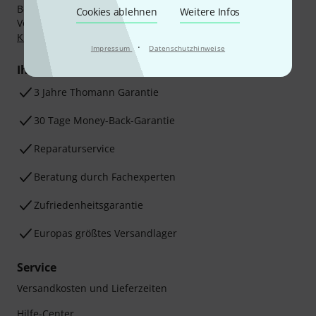
Bezahlen Sie vertraulich und sicher per Nachnahme,
Cookies ablehnen
Weitere Infos
Vorkasse, PayPal, Amazon Pay,
Klarna Sofort bezahlen
,
Klarna Ratenzahlung
oder Kreditkarte.
·
Impressum
Datenschutzhinweise
Ihre Vorteile
3 Jahre Thomann Garantie
30 Tage Money-Back-Garantie
Reparaturservice
Beratung durch Fachexperten
Zufriedenheitsgarantie
Europas größtes Versandlager
Service
Versandkosten und Lieferzeiten
Hilfe-Center