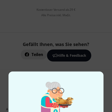
Kostenloser Versand ab 29 €
Alle Preise inkl. MwSt.
Gefällt Ihnen, was Sie sehen?
Teilen
Hilfe & Feedback
Thomann Newsletter
Abonniere den Thomann Newsletter und gewinne mit