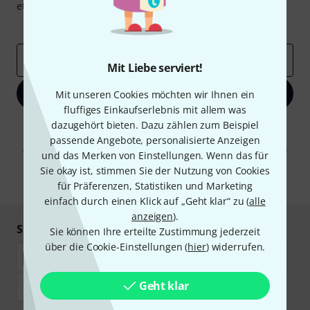
etwas Glück einen von
50 Gutscheinen
über jeweils
50€
!
Inspirierende Beiträge
Deals
Thomann Insights
E-Mail-Adresse
*
Mit Liebe serviert!
Jetzt anmelden
Mit unseren Cookies möchten wir Ihnen ein
fluffiges Einkaufserlebnis mit allem was
dazugehört bieten. Dazu zählen zum Beispiel
Mit Klick auf „Jetzt anmelden“ stimmen Sie dem Erhalt von E-Mail-
Werbung und einer Messung des E-Mail-Nutzungsverhaltens zu. Die
passende Angebote, personalisierte Anzeigen
Abmeldung ist jederzeit möglich. Weitere Informationen finden Sie in
und das Merken von Einstellungen. Wenn das für
unseren
Datenschutzhinweisen
.
Sie okay ist, stimmen Sie der Nutzung von Cookies
* Pflichtfeld
für Präferenzen, Statistiken und Marketing
einfach durch einen Klick auf „Geht klar“ zu (
alle
anzeigen
).
Sicher einkaufen & bezahlen
Sie können Ihre erteilte Zustimmung jederzeit
über die Cookie-Einstellungen (
hier
) widerrufen.
Geht klar