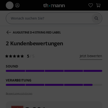
Suche 
AUGUSTINE D-4 STRING RED LABEL
2
Kundenbewertungen
5
/ 5
Jetzt bewerten
SOUND
VERARBEITUNG
Bewertungsrichtlinien