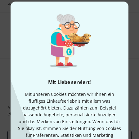
Augustine D-4 String Red Label
Gefällt Ihnen, was Sie sehen?
Teilen
Hilfe & Feedback
Mit Liebe serviert!
Mit unseren Cookies möchten wir Ihnen ein
Thomann Newsletter
fluffiges Einkaufserlebnis mit allem was
Abonniere den Thomann Newsletter und gewinne mit
dazugehört bieten. Dazu zählen zum Beispiel
etwas Glück einen von
50 Gutscheinen
über jeweils
50€
!
passende Angebote, personalisierte Anzeigen
und das Merken von Einstellungen. Wenn das für
Inspirierende Beiträge
Deals
Thomann Insights
Sie okay ist, stimmen Sie der Nutzung von Cookies
für Präferenzen, Statistiken und Marketing
E-Mail-Adresse
*