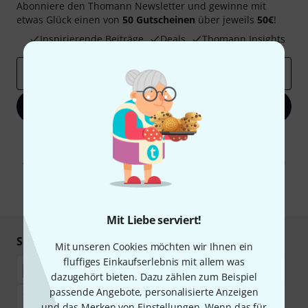
Abonniere den Thomann Newsletter und gewinne mit
etwas Glück einen von
50 Gutscheinen
über jeweils
50€
!
Inspirierende Beiträge
Deals
Thomann Insights
E-Mail-Adresse
*
Jetzt anmelden
Mit Klick auf „Jetzt anmelden“ stimmen Sie dem Erhalt von E-Mail-
Werbung und einer Messung des E-Mail-Nutzungsverhaltens zu. Die
Abmeldung ist jederzeit möglich. Weitere Informationen finden Sie in
unseren
Datenschutzhinweisen
.
* Pflichtfeld
Mit Liebe serviert!
Sicher einkaufen & bezahlen
Mit unseren Cookies möchten wir Ihnen ein
fluffiges Einkaufserlebnis mit allem was
dazugehört bieten. Dazu zählen zum Beispiel
passende Angebote, personalisierte Anzeigen
und das Merken von Einstellungen. Wenn das für