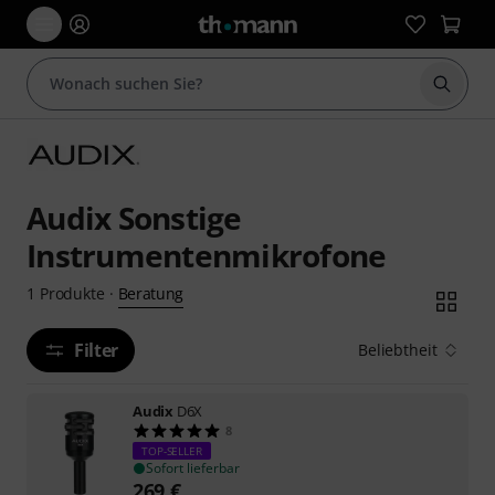
Suche 
Audix Sonstige
Instrumentenmikrofone
Beratung
1
Produkte
·
Filter
Beliebtheit
Audix
D6X
8
TOP-SELLER
Sofort lieferbar
269
€