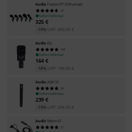
Audix
Fusion FP-5 Drumset
14
Sofort lieferbar
325
€
-19%
UVP:
400,06
€
Audix
D2
138
Sofort lieferbar
164
€
-18%
UVP:
199,50
€
Audix
ADX 51
34
Sofort lieferbar
239
€
-19%
UVP:
294,50
€
Audix
Micro-D
31