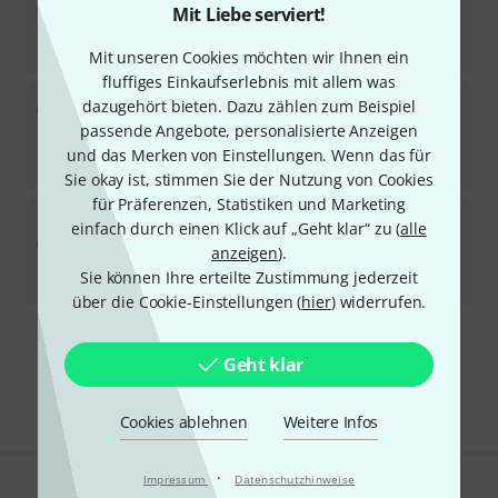
2
Mit Liebe serviert!
In 2–3 Wochen lieferbar
239
€
Mit unseren Cookies möchten wir Ihnen ein
fluffiges Einkaufserlebnis mit allem was
Audix
Fusion FP-7 Drumset B-Stock
dazugehört bieten. Dazu zählen zum Beispiel
passende Angebote, personalisierte Anzeigen
Sofort lieferbar
und das Merken von Einstellungen. Wenn das für
385
€
Sie okay ist, stimmen Sie der Nutzung von Cookies
für Präferenzen, Statistiken und Marketing
Audix
Fusion FP-5 Drumset B-Stock
einfach durch einen Klick auf „Geht klar“ zu (
alle
anzeigen
).
Sofort lieferbar
Sie können Ihre erteilte Zustimmung jederzeit
299
€
über die Cookie-Einstellungen (
hier
) widerrufen.
Kostenloser Versand ab 29 €
Geht klar
Alle Preise inkl. MwSt.
Cookies ablehnen
Weitere Infos
·
Impressum
Datenschutzhinweise