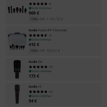
55
Sofort lieferbar
969
€
-19%
UVP:
1.191,72
€
Audix
Fusion FP-7 Drumset
53
Sofort lieferbar
415
€
-18%
UVP:
505,61
€
Audix
D4
187
Sofort lieferbar
173
€
Audix
i-5
415
Sofort lieferbar
94
€