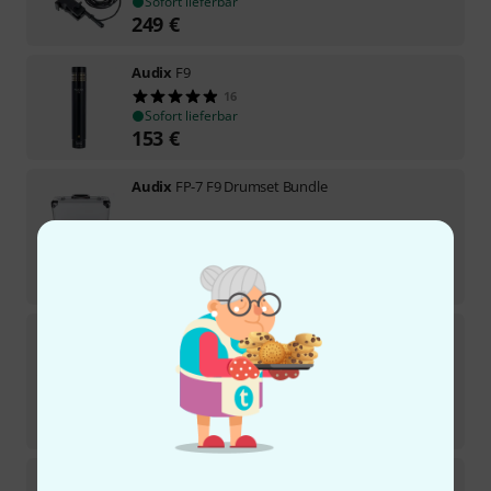
Sofort lieferbar
249
€
Audix
F9
16
Sofort lieferbar
153
€
Audix
FP-7 F9 Drumset Bundle
Sofort lieferbar
555
€
-21%
UVP:
704,48
€
Audix
DP-Quad
26
Sofort lieferbar
679
€
-16%
UVP:
812,78
€
Audix
ADX 40 White