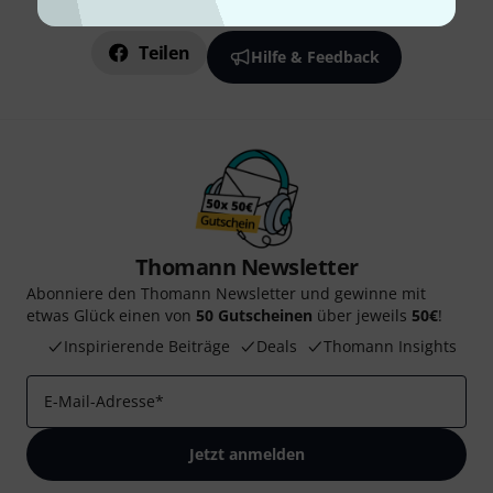
Gefällt Ihnen, was Sie sehen?
Teilen
Hilfe & Feedback
Thomann Newsletter
Abonniere den Thomann Newsletter und gewinne mit
etwas Glück einen von
50 Gutscheinen
über jeweils
50€
!
Inspirierende Beiträge
Deals
Thomann Insights
E-Mail-Adresse
*
Jetzt anmelden