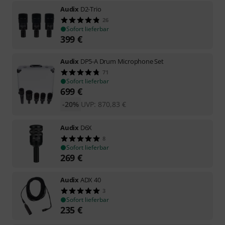
Audix
D2-Trio
26
Sofort lieferbar
399
€
Audix
DP5-A Drum Microphone Set
71
Sofort lieferbar
699
€
-20%
UVP:
870,83
€
Audix
D6X
8
Sofort lieferbar
269
€
Audix
ADX 40
3
Sofort lieferbar
235
€