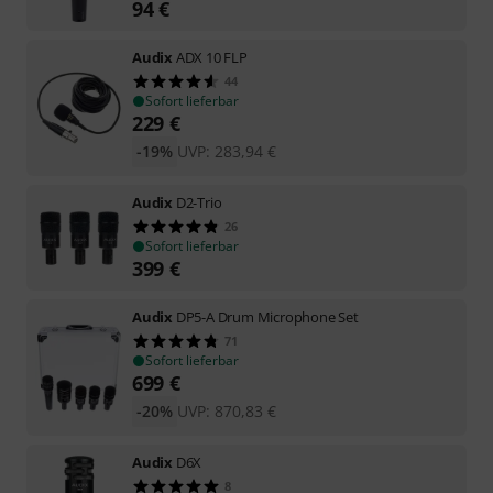
94
€
Audix
ADX 10 FLP
44
Sofort lieferbar
229
€
-19%
UVP:
283,94
€
Audix
D2-Trio
26
Sofort lieferbar
399
€
Audix
DP5-A Drum Microphone Set
71
Sofort lieferbar
699
€
-20%
UVP:
870,83
€
Audix
D6X
8