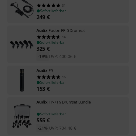
31
Sofort lieferbar
249
€
Audix
Fusion FP-5 Drumset
14
Sofort lieferbar
325
€
-19%
UVP:
400,06
€
Audix
F9
16
Sofort lieferbar
153
€
Audix
FP-7 F9 Drumset Bundle
Sofort lieferbar
555
€
-21%
UVP:
704,48
€