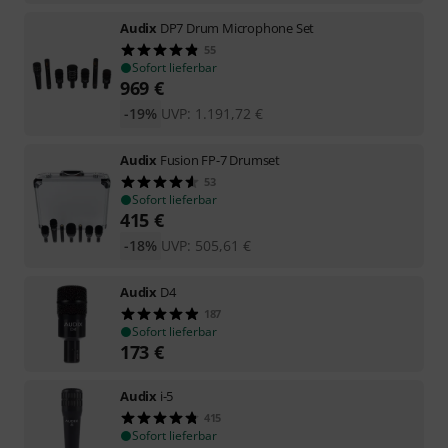
Audix
DP7 Drum Microphone Set
55
Sofort lieferbar
969
€
-19%
UVP:
1.191,72
€
Audix
Fusion FP-7 Drumset
53
Sofort lieferbar
415
€
-18%
UVP:
505,61
€
Audix
D4
187
Sofort lieferbar
173
€
Audix
i-5
415
Sofort lieferbar