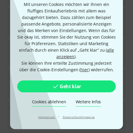
Mit unseren Cookies möchten wir Ihnen ein
fluffiges Einkaufserlebnis mit allem was
Audix
F50S
dazugehört bieten. Dazu zählen zum Beispiel
15
passende Angebote, personalisierte Anzeigen
Sofort lieferbar
60
€
und das Merken von Einstellungen. Wenn das für
Sie okay ist, stimmen Sie der Nutzung von Cookies
für Präferenzen, Statistiken und Marketing
Audix
F50
einfach durch einen Klick auf „Geht klar“ zu (
alle
19
Sofort lieferbar
anzeigen
).
54
€
Sie können Ihre erteilte Zustimmung jederzeit
über die Cookie-Einstellungen (
hier
) widerrufen.
Audix
ADX 40 White
2
Geht klar
In 2–3 Wochen lieferbar
239
€
Cookies ablehnen
Weitere Infos
Audix
Fusion FP-7 Drumset B-Stock
·
Sofort lieferbar
Impressum
Datenschutzhinweise
385
€