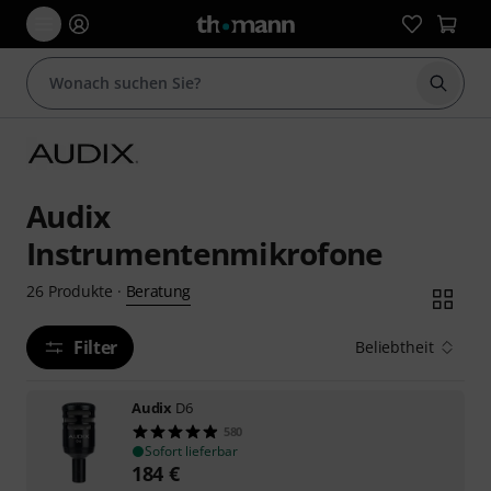
Suche 
Audix
Instrumentenmikrofone
Beratung
26
Produkte
·
Filter
Beliebtheit
Audix
D6
580
Sofort lieferbar
184
€