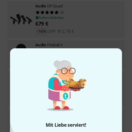
Audix
DP-Quad
26
Sofort lieferbar
679
€
-16%
UVP:
812,78
€
Audix
Fireball-V
68
Sofort lieferbar
147
€
Audix
ADX 20 i-p
51
Sofort lieferbar
222
€
-22%
UVP:
283,94
€
Audix
OM11
28
Mit Liebe serviert!
Sofort lieferbar
239
€