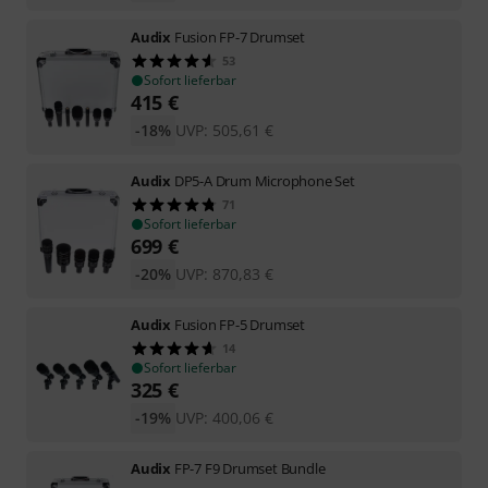
Audix
Fusion FP-7 Drumset
53
Sofort lieferbar
415
€
-18%
UVP:
505,61
€
Audix
DP5-A Drum Microphone Set
71
Sofort lieferbar
699
€
-20%
UVP:
870,83
€
Audix
Fusion FP-5 Drumset
14
Sofort lieferbar
325
€
-19%
UVP:
400,06
€
Audix
FP-7 F9 Drumset Bundle