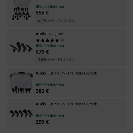
Sofort lieferbar
555
€
-21%
UVP:
704,48
€
Audix
DP-Quad
26
Sofort lieferbar
679
€
-16%
UVP:
812,78
€
Audix
Fusion FP-7 Drumset B-Stock
Sofort lieferbar
385
€
Audix
Fusion FP-5 Drumset B-Stock
Sofort lieferbar
299
€