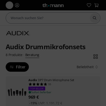
Suche 
Audix Drummikrofonsets
Beratung
8
Produkte
·
Filter
Beliebtheit
Audix
DP7 Drum Microphone Set
55
TOP-SELLER
Sofort lieferbar
969
€
-19%
UVP:
1.191,72
€