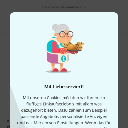
Kostenloser Versand ab 29 €
Alle Preise inkl. MwSt.
Gefällt Ihnen, was Sie sehen?
Teilen
Hilfe & Feedback
Mit Liebe serviert!
Mit unseren Cookies möchten wir Ihnen ein
fluffiges Einkaufserlebnis mit allem was
dazugehört bieten. Dazu zählen zum Beispiel
Thomann Newsletter
passende Angebote, personalisierte Anzeigen
Abonniere den Thomann Newsletter und gewinne mit
und das Merken von Einstellungen. Wenn das für
etwas Glück einen von
50 Gutscheinen
über jeweils
50€
!