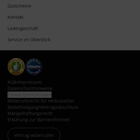
Gutscheine
Kontakt
Ladengeschäft
Service im Überblick
AGB
/
Impressum
Datenschutzhinweise
Cookie-Einstellungen
Widerrufsrecht für Verbraucher
Bestellvorgang/Vertragsabschluss
Mängelhaftungsrecht
Erklärung zur Barrierefreiheit
Vertrag widerrufen