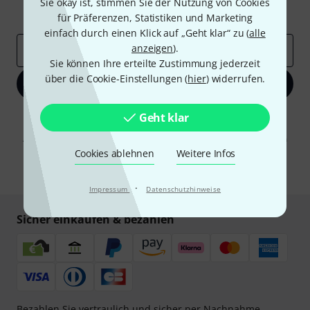
Sie okay ist, stimmen Sie der Nutzung von Cookies
Inspirierende Beiträge
Deals
Thomann Insights
für Präferenzen, Statistiken und Marketing
einfach durch einen Klick auf „Geht klar“ zu (
alle
anzeigen
).
E-Mail-Adresse
*
Sie können Ihre erteilte Zustimmung jederzeit
über die Cookie-Einstellungen (
hier
) widerrufen.
Jetzt anmelden
Geht klar
Mit Klick auf „Jetzt anmelden“ stimmen Sie dem Erhalt von E-Mail-
Werbung und einer Messung des E-Mail-Nutzungsverhaltens zu. Die
Abmeldung ist jederzeit möglich. Weitere Informationen finden Sie in
unseren
Datenschutzhinweisen
.
Cookies ablehnen
Weitere Infos
* Pflichtfeld
·
Impressum
Datenschutzhinweise
Sicher einkaufen & bezahlen
Bezahlen Sie vertraulich und sicher per Nachnahme,