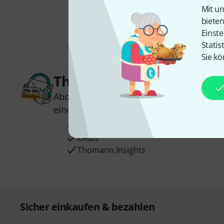
Mit un
biete
Einste
Statis
Sie kö
Thomann Newsletter
Abonniere den Thomann Newsletter und
einen von
50 Gutscheinen
über jeweils
Inspirierende Beiträge
Deals
Thomann Insights
Sicher einkaufen & bezahlen