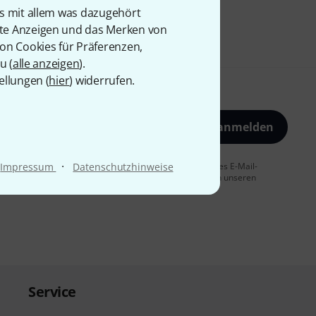
is mit allem was dazugehört
rte Anzeigen und das Merken von
von Cookies für Präferenzen,
u (
alle anzeigen
).
ellungen (
hier
) widerrufen.
Jetzt anmelden
·
 Sie dem Erhalt von E-Mail-Werbung und einer Messung des E-Mail-
Impressum
Datenschutzhinweise
t jederzeit möglich. Weitere Informationen finden Sie in unseren
Service