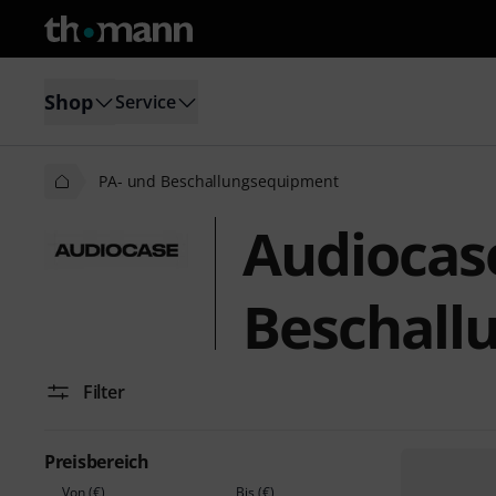
Shop
Service
PA- und Beschallungsequipment
Audiocas
Beschall
Filter
Preisbereich
Von (€)
Bis (€)