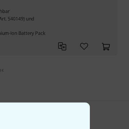
chbar
Art. 540149) und
hium-Ion Battery Pack
9 €