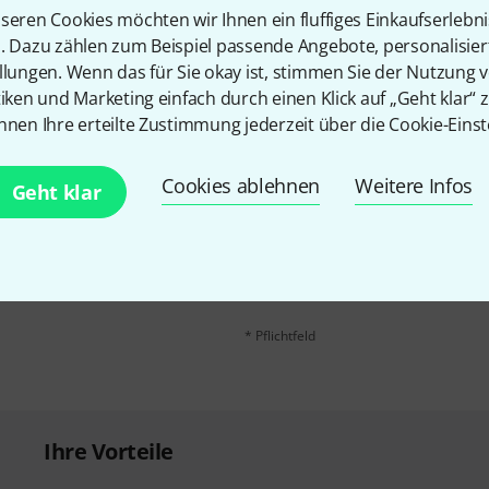
Teilen
Hilfe & Feedback
seren Cookies möchten wir Ihnen ein fluffiges Einkaufserlebn
n. Dazu zählen zum Beispiel passende Angebote, personalisie
llungen. Wenn das für Sie okay ist, stimmen Sie der Nutzung 
tiken und Marketing einfach durch einen Klick auf „Geht klar“ z
nnen Ihre erteilte Zustimmung jederzeit über die Cookie-Einst
Cookies ablehnen
Weitere Infos
Geht klar
E-Mail-Adresse
*
 gewinne mit etwas Glück
50€
!
Mit Klick auf „Jetzt anmelden“ stimmen
Nutzungsverhaltens zu. Die Abmeldung is
Datenschutzhinweisen
.
* Pflichtfeld
Ihre Vorteile