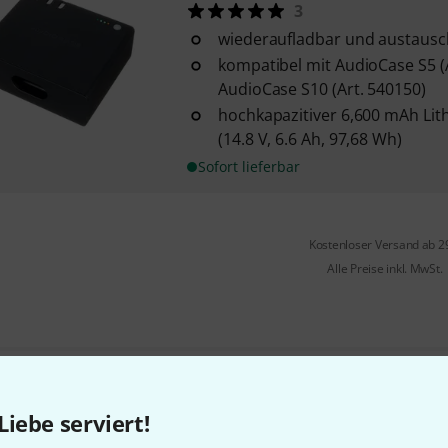
3
wiederaufladbar und austaus
kompatibel mit AudioCase S5 (
AudioCase S10 (Art. 540150)
hochkapazitiver 6,600 mAh Lit
(14.8 V, 6.6 Ah, 97,68 Wh)
Sofort lieferbar
Kostenloser Versand ab 2
Alle Preise inkl. MwSt.
Gefällt Ihnen, was Sie sehen?
Liebe serviert!