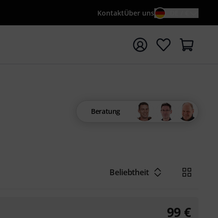
Kontakt
Über uns
DE / €
e mit Suchwort {searchTerm} starten
Beratung
Beliebtheit
99
€