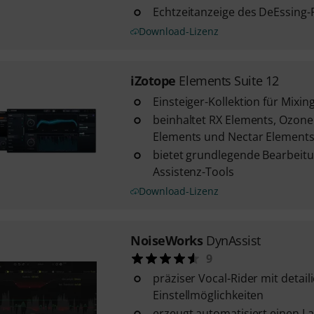
Echtzeitanzeige des DeEssing-
Download-Lizenz
iZotope
Elements Suite 12
Einsteiger-Kollektion für Mixi
beinhaltet RX Elements, Ozon
Elements und Nectar Element
bietet grundlegende Bearbeit
Assistenz-Tools
Download-Lizenz
NoiseWorks
DynAssist
9
präziser Vocal-Rider mit detail
Einstellmöglichkeiten
erzeugt automatisiert einen La