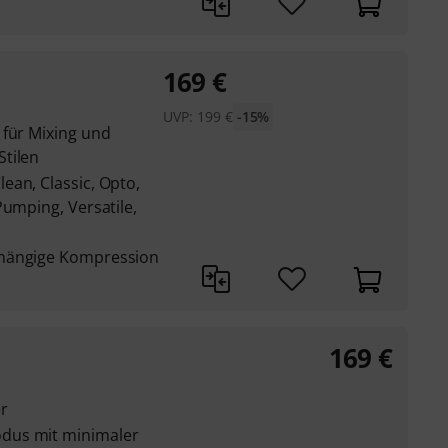
169
€
UVP:
199
€
-15%
 für Mixing und
tilen
ean, Classic, Opto,
Pumping, Versatile,
bhängige Kompression
169
€
r
dus mit minimaler