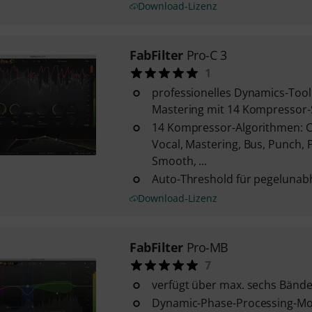
Download-Lizenz
FabFilter
Pro-C 3
1
professionelles Dynamics-Tool
Mastering mit 14 Kompressor-S
14 Kompressor-Algorithmen: Cl
Vocal, Mastering, Bus, Punch, 
Smooth, ...
Auto-Threshold für pegeluna
Download-Lizenz
FabFilter
Pro-MB
7
verfügt über max. sechs Bände
Dynamic-Phase-Processing-Mo