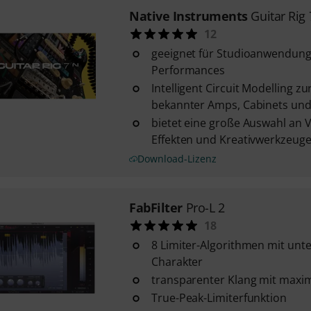
Native Instruments
Guitar Rig 
12
geeignet für Studioanwendung
Performances
Intelligent Circuit Modelling z
bekannter Amps, Cabinets und E
bietet eine große Auswahl an 
Effekten und Kreativwerkzeug
Download-Lizenz
FabFilter
Pro-L 2
18
8 Limiter-Algorithmen mit unt
Charakter
transparenter Klang mit maxim
True-Peak-Limiterfunktion