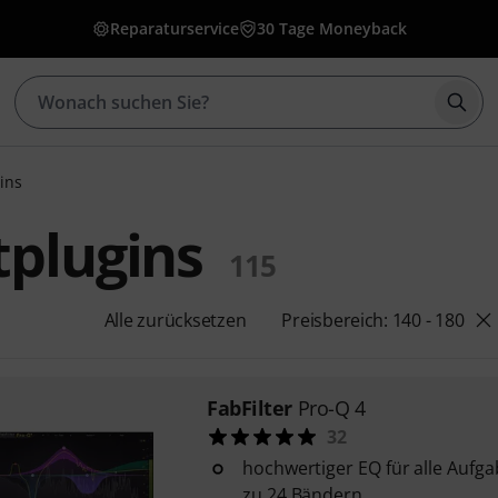
Reparaturservice
30 Tage Moneyback
Such
ins
tplugins
115
Alle zurücksetzen
Preisbereich: 140 - 180
FabFilter
Pro-Q 4
32
hochwertiger EQ für alle Aufga
zu 24 Bändern