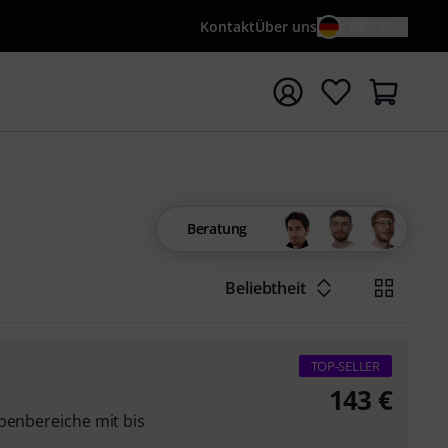
Kontakt
Über uns
DE / €
e mit Suchwort {searchTerm} starten
Beratung
Beliebtheit
TOP-SELLER
143
€
benbereiche mit bis