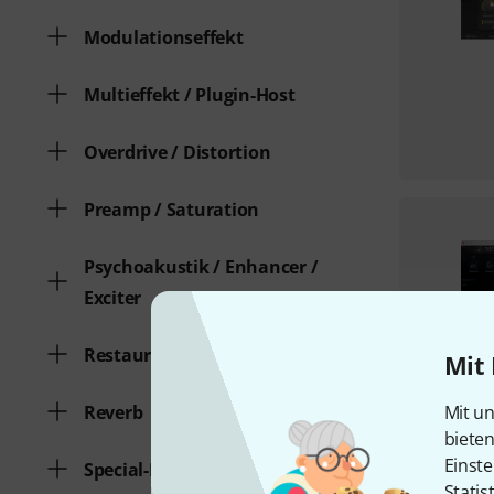
Modulationseffekt
Multieffekt / Plugin-Host
Overdrive / Distortion
Preamp / Saturation
Psychoakustik / Enhancer /
Exciter
Restauration
Mit 
Reverb
Mit un
biete
Einste
Special-FX
Statis