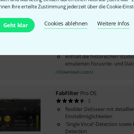
nnen Ihre erteilte Zustimmung jederzeit über die Cookie-Einst
Universal Audio
Ocean Way Stu
detailgetreue Nachbildung de
Cookies ablehnen
Weitere Infos
Geht klar
Way Studios mit originalen A
Reverb-Chambers und ...
nutzt Dynamic Room Modeling f
Raumtiefe und Dimension
enthält die historischen Studi
emulierten Focusrite- und Dalc
Download-Lizenz
FabFilter
Pro-DS
2
flexibler DeEsseer mit detaillie
Einstellmöglichkeiten
'Single Vocal'-Detection sowie 
Detection