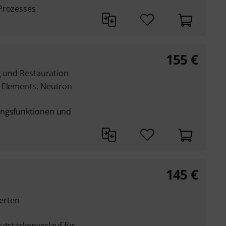
Prozesses
155
€
ng und Restauration
e Elements, Neutron
s
ungsfunktionen und
145
€
ierten
utstärkenverlauf für