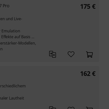
175
€
7 Pro
en und Live-
ur Emulation
ffekte auf Basis ...
Verstärker-Modellen,
en
162
€
erschiedlichem
aler Lautheit