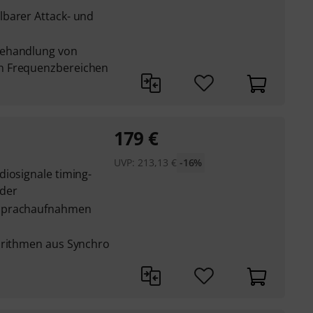
barer Attack- und
Behandlung von
n Frequenzbereichen
179
€
UVP:
213,13
€
-16%
diosignale timing-
der
 Sprachaufnahmen
orithmen aus Synchro