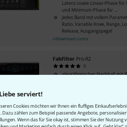
Latenz sowie Linear-Phase für
und Minimum-Phase für ...
jedes Band mit vollem Paramet
Ratio, Variable Knee, Range, L
Release, Ausgangspegel
Download-Lizenz
FabFilter
Pro-R2
8
algorithmischer Nachhall mit
vom kleinen Ambience-Effekt b
übersichtliches Interface mit in
Liebe serviert!
Display, Decay-Rate-EQ und Po
einfache Bedienoberfläche mit
seren Cookies möchten wir Ihnen ein fluffiges Einkaufserlebn
Parametern
n. Dazu zählen zum Beispiel passende Angebote, personalisie
Download-Lizenz
llungen. Wenn das für Sie okay ist, stimmen Sie der Nutzung 
tiken und Marketing einfach durch einen Klick auf „Geht klar“ z