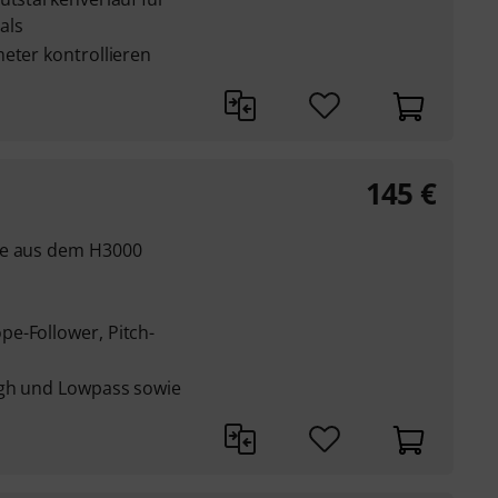
als
eter kontrollieren
145
€
te aus dem H3000
e-Follower, Pitch-
igh und Lowpass sowie