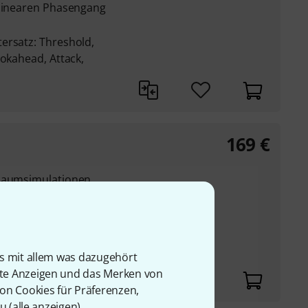
 linearen Phasengang
ersatz: Threshold,
ookahead, Attack,
169
€
 Raumsimulationen
is zu Kathedrale
teraktiven Hall-
st-EQ-Anzeige
 verständlichen
is mit allem was dazugehört
rte Anzeigen und das Merken von
von Cookies für Präferenzen,
u (
alle anzeigen
).