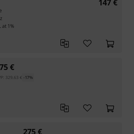
147
€
e
z
 at 1%
75
€
VP:
329,63
€
-17%
275
€