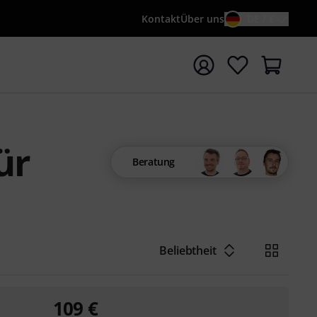
Kontakt
Über uns
DE / €
e mit Suchwort {searchTerm} starten
ür
Beratung
Beliebtheit
109
€