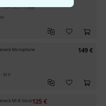
UVP:
320,11
€
-16%
 Hz
149
€
seneck Microphone
- 52 V
125
€
eneck Mi B-Stock