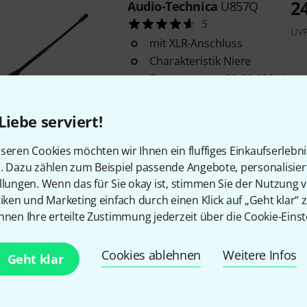
2
Audio-Technica
U857Q
5
UV
mit XLR-Anschluss
Charakteristik Niere
Frequenzgang 30-20.000 Hz
Sofort lieferbar
Liebe serviert!
seren Cookies möchten wir Ihnen ein fluffiges Einkaufserlebn
Audio-Technica
U857QL
n. Dazu zählen zum Beispiel passende Angebote, personalisie
6
llungen. Wenn das für Sie okay ist, stimmen Sie der Nutzung 
mit XLR-Anschluss
tiken und Marketing einfach durch einen Klick auf „Geht klar“ z
Charakteristik: Niere
nnen Ihre erteilte Zustimmung jederzeit über die Cookie-Einst
Frequenzgang: 30-20.000 Hz
Cookies ablehnen
Weitere Infos
In ca. einer Woche lieferbar
Geht klar
Audio-Technica
U853R