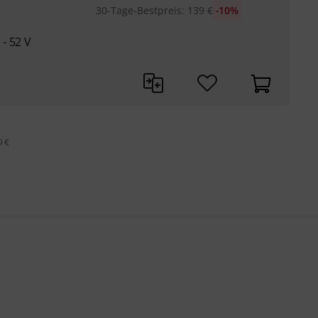
30-Tage-Bestpreis
:
139
€
-10%
- 52 V
9 €