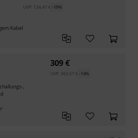
UVP:
134,47
€
-19%
ngem Kabel
309
€
UVP:
360,57
€
-14%
challungs-,
nd
0°