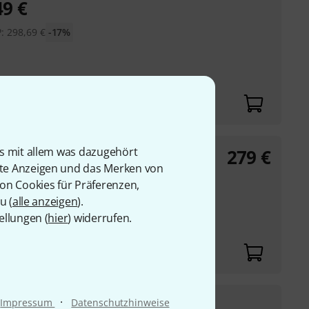
49
€
P:
298,69
€
-17%
is mit allem was dazugehört
279
€
rte Anzeigen und das Merken von
von Cookies für Präferenzen,
u (
alle anzeigen
).
ellungen (
hier
) widerrufen.
269
€
·
Impressum
Datenschutzhinweise