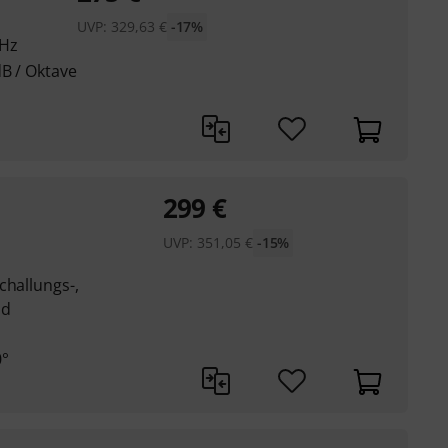
UVP:
329,63
€
-17%
 Hz
dB / Oktave
299
€
UVP:
351,05
€
-15%
challungs-,
nd
0°