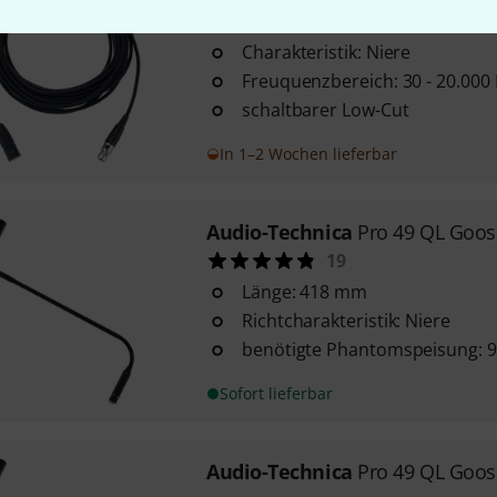
1
Charakteristik: Niere
Freuquenzbereich: 30 - 20.000
schaltbarer Low-Cut
In 1–2 Wochen lieferbar
Audio-Technica
Pro 49 QL Goo
19
Länge: 418 mm
Richtcharakteristik: Niere
benötigte Phantomspeisung: 9 
Sofort lieferbar
Audio-Technica
Pro 49 QL Goos