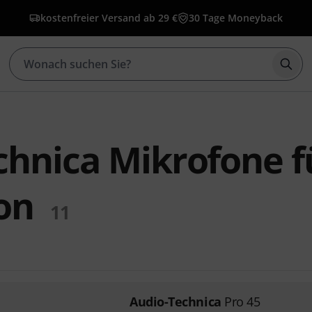
kostenfreier Versand ab 29 €
30 Tage Moneyback
Such
chnica Mikrofone f
ion
11
Audio-Technica
Pro 45