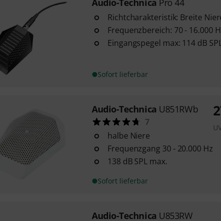
Audio-Technica
Pro 44
Richtcharakteristik: Breite Nier
Frequenzbereich: 70 - 16.000 H
Eingangspegel max: 114 dB SPL
Sofort lieferbar
2
Audio-Technica
U851RWb
7
U
halbe Niere
Frequenzgang 30 - 20.000 Hz
138 dB SPL max.
Sofort lieferbar
Audio-Technica
U853RW