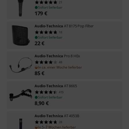
21
Sofort lieferbar
179
€
Audio-Technica
AT 8175 Pop Filter
18
Sofort lieferbar
22
€
Audio-Technica
Pro 8 HEx
48
In ca. einer Woche lieferbar
85
€
Audio-Technica
AT 8665
415
Sofort lieferbar
8,90
€
Audio-Technica
AT 4053B
28
In 5–7 Wochen lieferbar