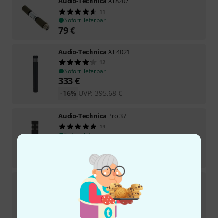
Audio-Technica
AT8202
11
Sofort lieferbar
79
€
Audio-Technica
AT 4021
12
Sofort lieferbar
333
€
-16%
UVP:
395,68
€
Audio-Technica
Pro 37
14
Sofort lieferbar
174
€
-16%
UVP:
207,26
€
Audio-Technica
AE 5100
15
Sofort lieferbar
295
€