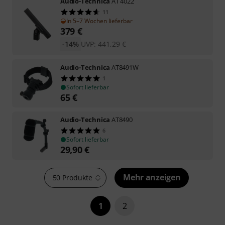
Audio-Technica
AT 4022
11
In 5–7 Wochen lieferbar
379
€
-14%
UVP:
441,29
€
Audio-Technica
AT8491W
1
Sofort lieferbar
65
€
Audio-Technica
AT8490
6
Sofort lieferbar
29,90
€
Mehr anzeigen
50 Produkte
1
2