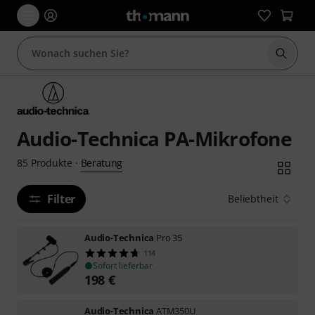
Suche 
Audio-Technica PA-Mikrofone
Beratung
85
Produkte
·
Filter
Beliebtheit
Audio-Technica
Pro 35
114
Sofort lieferbar
198
€
Audio-Technica
ATM350U