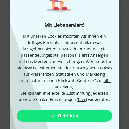
-15%
UVP:
347,48
€
Audio-Technica
ATM230
14
Mit Liebe serviert!
Sofort lieferbar
159
€
Mit unseren Cookies möchten wir Ihnen ein
fluffiges Einkaufserlebnis mit allem was
Audio-Technica
U857QU
dazugehört bieten. Dazu zählen zum Beispiel
2
passende Angebote, personalisierte Anzeigen
Sofort lieferbar
und das Merken von Einstellungen. Wenn das für
299
€
Sie okay ist, stimmen Sie der Nutzung von Cookies
-15%
UVP:
351,05
€
für Präferenzen, Statistiken und Marketing
einfach durch einen Klick auf „Geht klar“ zu (
alle
Audio-Technica
ATM350PL
anzeigen
).
1
Sie können Ihre erteilte Zustimmung jederzeit
Sofort lieferbar
über die Cookie-Einstellungen (
hier
) widerrufen.
359
€
-13%
UVP:
412,93
€
Geht klar
Audio-Technica
AT 8033
11