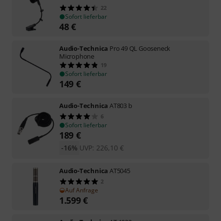
22
Sofort lieferbar
48
€
Audio-Technica
Pro 49 QL Gooseneck
Microphone
19
Sofort lieferbar
149
€
Audio-Technica
AT803 b
6
Sofort lieferbar
189
€
-16%
UVP:
226,10
€
Audio-Technica
AT5045
2
Auf Anfrage
1.599
€