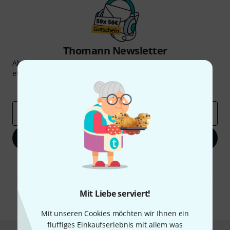
Thomann Newsletter
Abonniere den Thomann Newsletter und gewinne mit
etwas Glück einen von
50 Gutscheinen
über jeweils
50€
!
Inspirierende Beiträge
Deals
Thomann Insights
E-Mail-Adresse
*
Jetzt anmelden
Mit Klick auf „Jetzt anmelden“ stimmen Sie dem Erhalt von E-Mail-
Werbung und einer Messung des E-Mail-Nutzungsverhaltens zu. Die
Abmeldung ist jederzeit möglich. Weitere Informationen finden Sie in
unseren
Datenschutzhinweisen
.
Mit Liebe serviert!
* Pflichtfeld
Mit unseren Cookies möchten wir Ihnen ein
fluffiges Einkaufserlebnis mit allem was