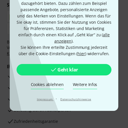
dazugehört bieten. Dazu zählen zum Beispiel
Sicher einkaufen & bezahlen
passende Angebote, personalisierte Anzeigen
und das Merken von Einstellungen. Wenn das für
Sie okay ist, stimmen Sie der Nutzung von Cookies
für Präferenzen, Statistiken und Marketing
einfach durch einen Klick auf „Geht klar“ zu (
alle
anzeigen
).
Bezahlen Sie vertraulich und sicher per Nachnahme,
Sie können Ihre erteilte Zustimmung jederzeit
Vorkasse, PayPal, Amazon Pay,
Klarna Sofort bezahlen
,
Klarna Ratenzahlung
oder Kreditkarte.
über die Cookie-Einstellungen (
hier
) widerrufen.
Ihre Vorteile
Geht klar
3 Jahre Thomann Garantie
Cookies ablehnen
Weitere Infos
30 Tage Money-Back-Garantie
Reparaturservice
·
Impressum
Datenschutzhinweise
Beratung durch Fachexperten
Zufriedenheitsgarantie