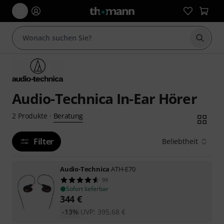
Suche 
Audio-Technica In-Ear Hörer
Beratung
2
Produkte
·
Filter
Beliebtheit
Audio-Technica
ATH-E70
99
Sofort lieferbar
344
€
-13%
UVP:
395,68
€