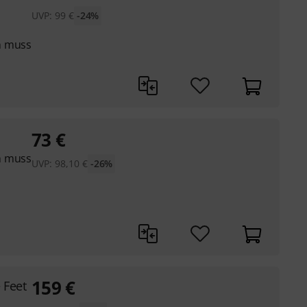
UVP:
99
€
-24%
n muss
73
€
n muss
UVP:
98,10
€
-26%
159
€
 Feet