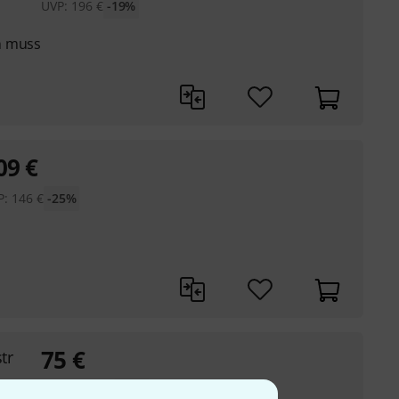
UVP:
196
€
-19%
n muss
09
€
P:
146
€
-25%
75
€
tr
n muss
UVP:
98,10
€
-24%