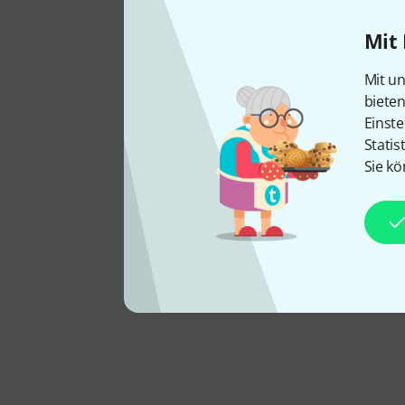
Mit 
Mit un
biete
Einste
Statis
Sie kö