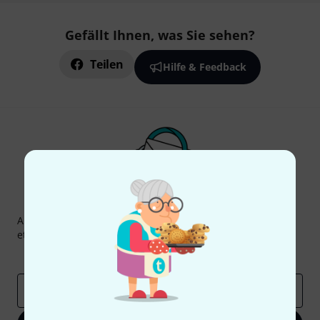
Gefällt Ihnen, was Sie sehen?
Teilen
Hilfe & Feedback
Thomann Newsletter
Abonniere den Thomann Newsletter und gewinne mit
etwas Glück einen von
50 Gutscheinen
über jeweils
50€
!
Inspirierende Beiträge
Deals
Thomann Insights
E-Mail-Adresse
*