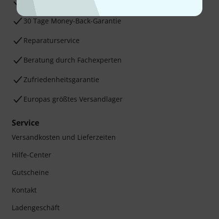
3 Jahre Thomann Garantie
30 Tage Money-Back-Garantie
Reparaturservice
Beratung durch Fachexperten
Zufriedenheitsgarantie
Europas größtes Versandlager
Service
Versandkosten und Lieferzeiten
Hilfe-Center
Gutscheine
Kontakt
Ladengeschäft