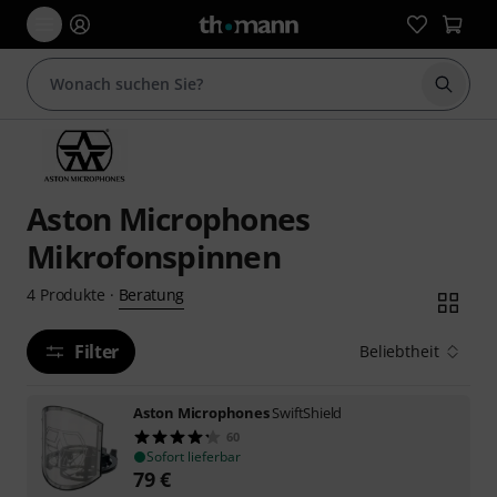
Suche 
Aston Microphones
Mikrofonspinnen
Beratung
4
Produkte
·
Filter
Beliebtheit
Aston Microphones
SwiftShield
60
Sofort lieferbar
79
€