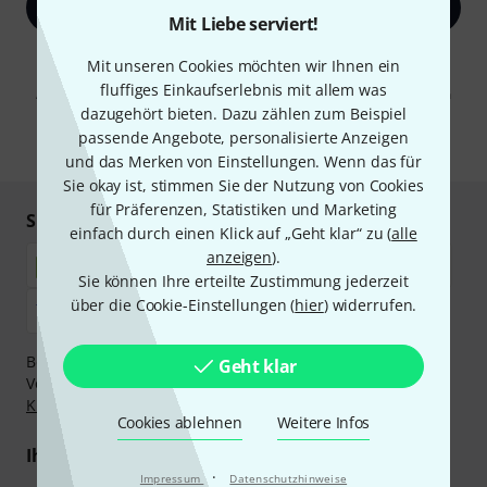
Jetzt anmelden
Mit Liebe serviert!
Mit Klick auf „Jetzt anmelden“ stimmen Sie dem Erhalt von E-Mail-
Mit unseren Cookies möchten wir Ihnen ein
Werbung und einer Messung des E-Mail-Nutzungsverhaltens zu. Die
fluffiges Einkaufserlebnis mit allem was
Abmeldung ist jederzeit möglich. Weitere Informationen finden Sie in
unseren
Datenschutzhinweisen
.
dazugehört bieten. Dazu zählen zum Beispiel
passende Angebote, personalisierte Anzeigen
* Pflichtfeld
und das Merken von Einstellungen. Wenn das für
Sie okay ist, stimmen Sie der Nutzung von Cookies
für Präferenzen, Statistiken und Marketing
Sicher einkaufen & bezahlen
einfach durch einen Klick auf „Geht klar“ zu (
alle
anzeigen
).
Sie können Ihre erteilte Zustimmung jederzeit
über die Cookie-Einstellungen (
hier
) widerrufen.
Bezahlen Sie vertraulich und sicher per Nachnahme,
Geht klar
Vorkasse, PayPal, Amazon Pay,
Klarna Sofort bezahlen
,
Klarna Ratenzahlung
oder Kreditkarte.
Cookies ablehnen
Weitere Infos
Ihre Vorteile
·
Impressum
Datenschutzhinweise