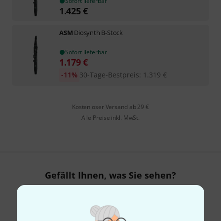
Sofort lieferbar
1.425
€
ASM
Diosynth B-Stock
Sofort lieferbar
1.179
€
-11%
30-Tage-Bestpreis
:
1.319
€
Kostenloser Versand ab 29 €
Alle Preise inkl. MwSt.
Gefällt Ihnen, was Sie sehen?
Teilen
Hilfe & Feedback