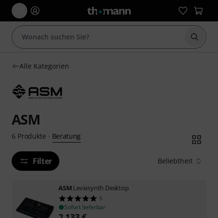
Suche 
Alle Kategorien
ASM
Beratung
6
Produkte
·
Filter
Beliebtheit
ASM
Leviasynth Desktop
5
Sofort lieferbar
2.133
€