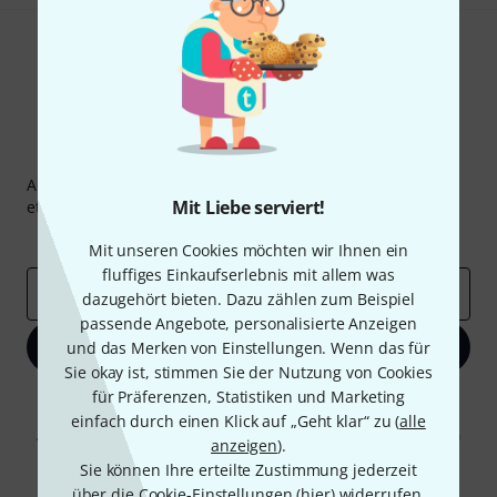
Thomann Newsletter
Abonniere den Thomann Newsletter und gewinne mit
Mit Liebe serviert!
etwas Glück einen von
50 Gutscheinen
über jeweils
50€
!
Inspirierende Beiträge
Deals
Thomann Insights
Mit unseren Cookies möchten wir Ihnen ein
fluffiges Einkaufserlebnis mit allem was
E-Mail-Adresse
*
dazugehört bieten. Dazu zählen zum Beispiel
passende Angebote, personalisierte Anzeigen
Jetzt anmelden
und das Merken von Einstellungen. Wenn das für
Sie okay ist, stimmen Sie der Nutzung von Cookies
für Präferenzen, Statistiken und Marketing
Mit Klick auf „Jetzt anmelden“ stimmen Sie dem Erhalt von E-Mail-
Werbung und einer Messung des E-Mail-Nutzungsverhaltens zu. Die
einfach durch einen Klick auf „Geht klar“ zu (
alle
Abmeldung ist jederzeit möglich. Weitere Informationen finden Sie in
anzeigen
).
unseren
Datenschutzhinweisen
.
Sie können Ihre erteilte Zustimmung jederzeit
* Pflichtfeld
über die Cookie-Einstellungen (
hier
) widerrufen.