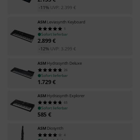
-11%
UVP:
2.399
€
ASM
Leviasynth Keyboard
1
Sofort lieferbar
2.899
€
-12%
UVP:
3.299
€
ASM
Hydrasynth Deluxe
26
Sofort lieferbar
1.729
€
ASM
Hydrasynth Explorer
65
Sofort lieferbar
585
€
ASM
Diosynth
4