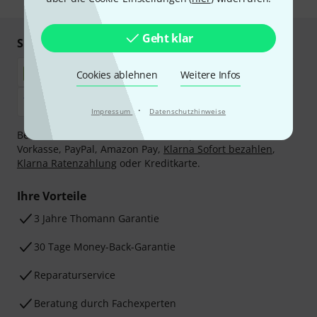
Geht klar
Sicher einkaufen & bezahlen
Cookies ablehnen
Weitere Infos
·
Impressum
Datenschutzhinweise
Bezahlen Sie vertraulich und sicher per Nachnahme,
Vorkasse, PayPal, Amazon Pay,
Klarna Sofort bezahlen
,
Klarna Ratenzahlung
oder Kreditkarte.
Ihre Vorteile
3 Jahre Thomann Garantie
30 Tage Money-Back-Garantie
Reparaturservice
Beratung durch Fachexperten