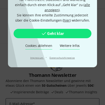
einfach durch einen Klick auf „Geht klar“ zu (
alle
anzeigen
).
Sie können Ihre erteilte Zustimmung jederzeit
Gefällt Ihnen, was Sie sehen?
über die Cookie-Einstellungen (
hier
) widerrufen.
Teilen
Hilfe & Feedback
Geht klar
Cookies ablehnen
Weitere Infos
·
Impressum
Datenschutzhinweise
Thomann Newsletter
Abonniere den Thomann Newsletter und gewinne mit
etwas Glück einen von
50 Gutscheinen
über jeweils
50€
!
Inspirierende Beiträge
Deals
Thomann Insights
E-Mail-Adresse
*