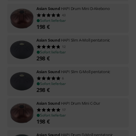
Asian Sound
HAPI Drum Mini D-Akebono
43
Sofort lieferbar
198
€
Asian Sound
HAPI Slim A-Moll pentatonic
12
Sofort lieferbar
298
€
Asian Sound
HAPI Slim G-Moll pentatonic
6
Sofort lieferbar
298
€
Asian Sound
HAPI Drum Mini C-Dur
17
Sofort lieferbar
198
€
Asian Sound
HAPI Drum D-Moll pentatonic