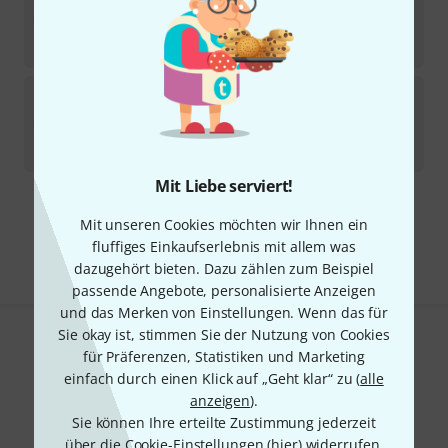
Sofort lieferbar
185
€
Asapura
33" Timpani head
Sofort lieferbar
269
€
Mit Liebe serviert!
Kostenloser Versand ab 29 €
Mit unseren Cookies möchten wir Ihnen ein
Alle Preise inkl. MwSt.
fluffiges Einkaufserlebnis mit allem was
dazugehört bieten. Dazu zählen zum Beispiel
passende Angebote, personalisierte Anzeigen
und das Merken von Einstellungen. Wenn das für
Sie okay ist, stimmen Sie der Nutzung von Cookies
Gefällt Ihnen, was Sie sehen?
für Präferenzen, Statistiken und Marketing
einfach durch einen Klick auf „Geht klar“ zu (
alle
Teilen
Hilfe & Feedback
anzeigen
).
Sie können Ihre erteilte Zustimmung jederzeit
über die Cookie-Einstellungen (
hier
) widerrufen.