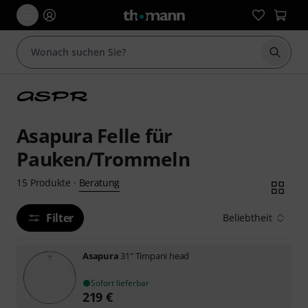
Suche 
Asapura Felle für
Pauken/Trommeln
Beratung
15
Produkte
·
Filter
Beliebtheit
Asapura
31" Timpani head
Sofort lieferbar
219
€