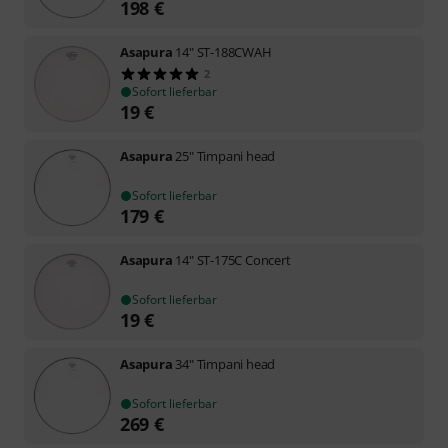
198
€
Asapura
14" ST-188CWAH
2
Sofort lieferbar
19
€
Asapura
25" Timpani head
Sofort lieferbar
179
€
Asapura
14" ST-175C Concert
Sofort lieferbar
19
€
Asapura
34" Timpani head
Sofort lieferbar
269
€