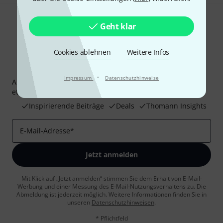
Geht klar
Cookies ablehnen
Weitere Infos
Thomann Newsletter
·
Impressum
Datenschutzhinweise
Abonniere den Thomann Newsletter und gewinne mit
etwas Glück einen von
50 Gutscheinen
über jeweils
50€
!
Inspirierende Beiträge
Deals
Thomann Insights
E-Mail-Adresse
*
Jetzt anmelden
Mit Klick auf „Jetzt anmelden“ stimmen Sie dem Erhalt von E-Mail-
Werbung und einer Messung des E-Mail-Nutzungsverhaltens zu. Die
Abmeldung ist jederzeit möglich. Weitere Informationen finden Sie in
unseren
Datenschutzhinweisen
.
* Pflichtfeld