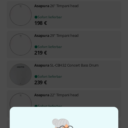
Asapura
26" Timpani head
Sofort lieferbar
198
€
Asapura
29" Timpani head
Sofort lieferbar
219
€
Asapura
SL-CBH32 Concert Bass Drum
Sofort lieferbar
239
€
Asapura
22" Timpani head
Sofort lieferbar
179
€
Asapura
23" Timpani head