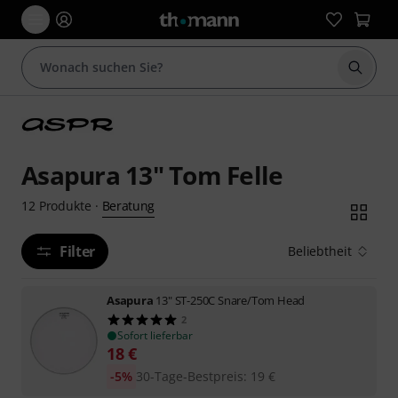
Suche 
Asapura 13" Tom Felle
Beratung
12
Produkte
·
Filter
Beliebtheit
Asapura
13" ST-250C Snare/Tom Head
2
Sofort lieferbar
18
€
-5%
30-Tage-Bestpreis
:
19
€