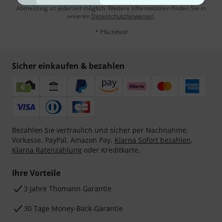
Werbung und einer Messung des E-Mail-Nutzungsverhaltens zu. Die
Abmeldung ist jederzeit möglich. Weitere Informationen finden Sie in
unseren
Datenschutzhinweisen
.
* Pflichtfeld
Sicher einkaufen & bezahlen
Bezahlen Sie vertraulich und sicher per Nachnahme,
Vorkasse, PayPal, Amazon Pay,
Klarna Sofort bezahlen
,
Klarna Ratenzahlung
oder Kreditkarte.
Ihre Vorteile
3 Jahre Thomann Garantie
30 Tage Money-Back-Garantie