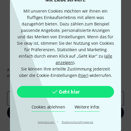
Teilen
Hilfe & Feedback
Mit unseren Cookies möchten wir Ihnen ein
fluffiges Einkaufserlebnis mit allem was
dazugehört bieten. Dazu zählen zum Beispiel
passende Angebote, personalisierte Anzeigen
und das Merken von Einstellungen. Wenn das für
Sie okay ist, stimmen Sie der Nutzung von Cookies
für Präferenzen, Statistiken und Marketing
einfach durch einen Klick auf „Geht klar“ zu (
alle
Thomann Newsletter
anzeigen
).
Sie können Ihre erteilte Zustimmung jederzeit
Abonniere den Thomann Newsletter und gewinne mit
über die Cookie-Einstellungen (
hier
) widerrufen.
etwas Glück einen von
50 Gutscheinen
über jeweils
50€
!
Inspirierende Beiträge
Deals
Thomann Insights
Geht klar
E-Mail-Adresse
*
Cookies ablehnen
Weitere Infos
Jetzt anmelden
·
Impressum
Datenschutzhinweise
Mit Klick auf „Jetzt anmelden“ stimmen Sie dem Erhalt von E-Mail-