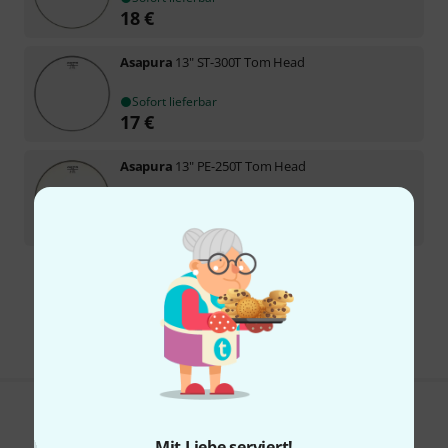
18
€
Asapura
13" ST-300T Tom Head
Sofort lieferbar
17
€
Asapura
13" PE-250T Tom Head
Sofort lieferbar
17,50
€
Kostenloser Versand ab 29 €
Alle Preise inkl. MwSt.
Gefällt Ihnen, was Sie sehen?
Mit Liebe serviert!