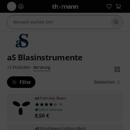
Suche 
aS Blasinstrumente
Beratung
13
Produkte
·
Filter
Beliebtheit
aS
Palm Key Risers
82
Sofort lieferbar
8,50
€
aS
Mouthpiece Cushions Black