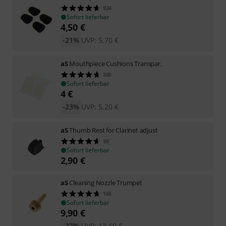
924
Sofort lieferbar
4,50
€
-21%
UVP:
5,70
€
aS
Mouthpiece Cushions Transpar.
360
Sofort lieferbar
4
€
-23%
UVP:
5,20
€
aS
Thumb Rest for Clarinet adjust
39
Sofort lieferbar
2,90
€
aS
Cleaning Nozzle Trumpet
165
Sofort lieferbar
9,90
€
-27%
UVP:
13,60
€