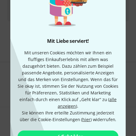
Sofort lieferbar
35
€
-22%
UVP:
44,75
€
Kostenloser Versand ab 29 €
Mit Liebe serviert!
Alle Preise inkl. MwSt.
Mit unseren Cookies möchten wir Ihnen ein
fluffiges Einkaufserlebnis mit allem was
dazugehört bieten. Dazu zählen zum Beispiel
passende Angebote, personalisierte Anzeigen
Gefällt Ihnen, was Sie sehen?
und das Merken von Einstellungen. Wenn das für
Sie okay ist, stimmen Sie der Nutzung von Cookies
Teilen
Hilfe & Feedback
für Präferenzen, Statistiken und Marketing
einfach durch einen Klick auf „Geht klar“ zu (
alle
anzeigen
).
Sie können Ihre erteilte Zustimmung jederzeit
über die Cookie-Einstellungen (
hier
) widerrufen.