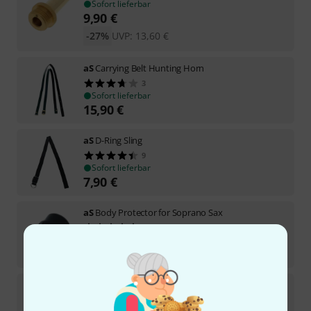
Sofort lieferbar
9,90
€
-27%
UVP:
13,60
€
aS
Carrying Belt Hunting Horn
3
Sofort lieferbar
15,90
€
aS
D-Ring Sling
9
Sofort lieferbar
7,90
€
aS
Body Protector for Soprano Sax
3
Sofort lieferbar
4,90
€
aS
Trumpet Straight Aluminium
14