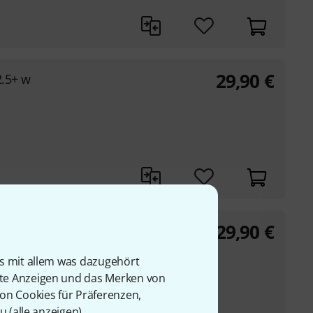
29,90
€
2.5+ w
29,90
€
n 3.0+
is mit allem was dazugehört
rte Anzeigen und das Merken von
von Cookies für Präferenzen,
u (
alle anzeigen
).