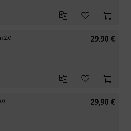
29,90
€
n 2.0
29,90
€
3.0+