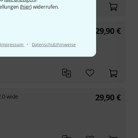
ellungen (
hier
) widerrufen.
29,90
€
n 2.5
·
Impressum
Datenschutzhinweise
29,90
€
2.0 wide