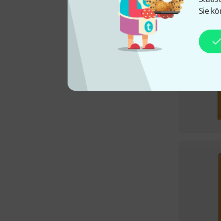
Sie kö