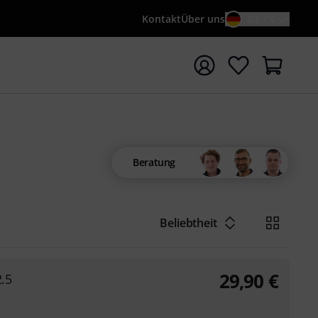
Kontakt
Über uns
DE / €
e mit Suchwort {searchTerm} starten
Beratung
Beliebtheit
29,90
€
2.5