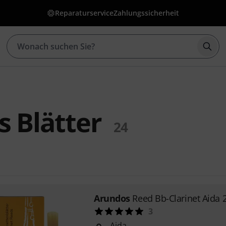
Reparaturservice
Zahlungssicherheit
Such
 Blätter
24
Arundos
Reed Bb-Clarinet Aida 
3
Aida