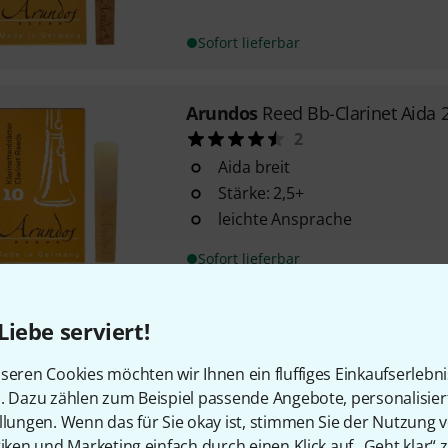
Sofort lieferbar
Arundos
Reed Bb-Clarinet Aida 
2
Aida breit
Stärke: 2,5+
leichte Ansprache
Sofort lieferbar
Liebe serviert!
Arundos
Reed Bb-Clarinet Mano
1
seren Cookies möchten wir Ihnen ein fluffiges Einkaufserlebn
Manon
n. Dazu zählen zum Beispiel passende Angebote, personalisie
Stärke: 3,0+
llungen. Wenn das für Sie okay ist, stimmen Sie der Nutzung 
hervorragende Ansprache
tiken und Marketing einfach durch einen Klick auf „Geht klar“ z