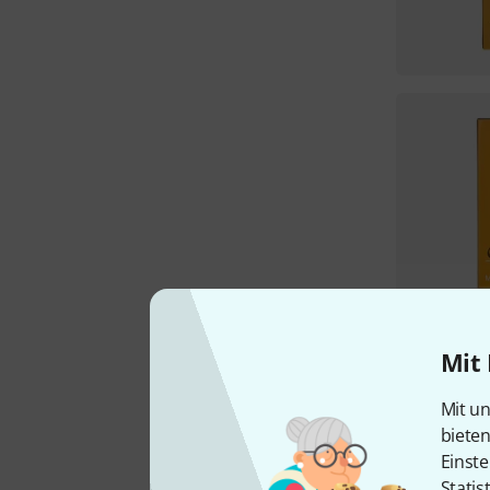
Mit 
Mit un
biete
Einste
Statis