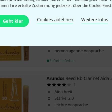
nnen Ihre erteilte Zustimmung jederzeit über die Cookie-Einst
Sofort lieferbar
Cookies ablehnen
Weitere Infos
Geht klar
Arundos
Reed Bb-Clarinet Mano
3
Manon
Stärke: 2,5
hervorragende Ansprache
Sofort lieferbar
Arundos
Reed Bb-Clarinet Aida 
1
Aida breit
Stärke: 2,0
leichte Ansprache