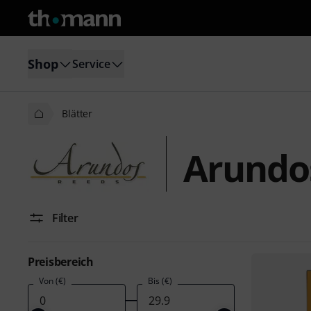
Shop
Service
Blätter
Arundos
Filter
Preisbereich
Von (€)
Bis (€)