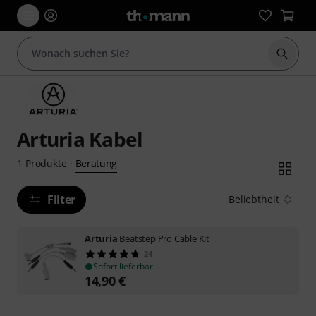
Suche 
Arturia Kabel
Beratung
1
Produkte
·
Filter
Beliebtheit
Arturia
Beatstep Pro Cable Kit
24
Sofort lieferbar
14,90
€