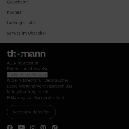
Gutscheine
Kontakt
Ladengeschäft
Service im Überblick
AGB
/
Impressum
Datenschutzhinweise
Cookie-Einstellungen
Widerrufsrecht für Verbraucher
Bestellvorgang/Vertragsabschluss
Mängelhaftungsrecht
Erklärung zur Barrierefreiheit
Vertrag widerrufen