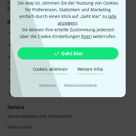
Vorkasse, PayPal, Amazon Pay,
Klarna Sofort bezahlen
,
Sie okay ist, stimmen Sie der Nutzung von Cookies
Klarna Ratenzahlung
oder Kreditkarte.
für Präferenzen, Statistiken und Marketing
einfach durch einen Klick auf „Geht klar“ zu (
alle
Ihre Vorteile
anzeigen
).
Sie können Ihre erteilte Zustimmung jederzeit
3 Jahre Thomann Garantie
über die Cookie-Einstellungen (
hier
) widerrufen.
30 Tage Money-Back-Garantie
Geht klar
Reparaturservice
Beratung durch Fachexperten
Cookies ablehnen
Weitere Infos
Zufriedenheitsgarantie
·
Impressum
Datenschutzhinweise
Europas größtes Versandlager
Service
Versandkosten und Lieferzeiten
Hilfe-Center