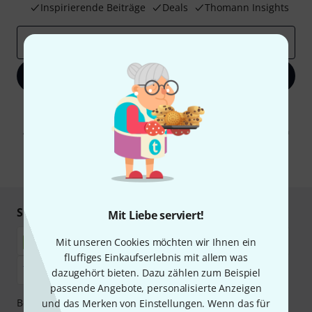
Inspirierende Beiträge
Deals
Thomann Insights
E-Mail-Adresse
*
Jetzt anmelden
Mit Klick auf „Jetzt anmelden“ stimmen Sie dem Erhalt von E-Mail-
Werbung und einer Messung des E-Mail-Nutzungsverhaltens zu. Die
Abmeldung ist jederzeit möglich. Weitere Informationen finden Sie in
unseren
Datenschutzhinweisen
.
* Pflichtfeld
Sicher einkaufen & bezahlen
Mit Liebe serviert!
Mit unseren Cookies möchten wir Ihnen ein
fluffiges Einkaufserlebnis mit allem was
dazugehört bieten. Dazu zählen zum Beispiel
passende Angebote, personalisierte Anzeigen
Bezahlen Sie vertraulich und sicher per Nachnahme,
und das Merken von Einstellungen. Wenn das für