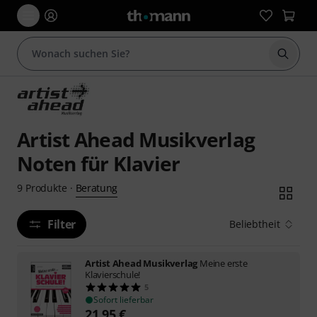
Suche 
Artist Ahead Musikverlag
Noten für Klavier
Beratung
9
Produkte
·
Filter
Beliebtheit
Artist Ahead Musikverlag
Meine erste
Klavierschule!
5
Sofort lieferbar
21,95
€