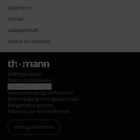
Gutscheine
Kontakt
Ladengeschäft
Service im Überblick
AGB
/
Impressum
Datenschutzhinweise
Cookie-Einstellungen
Widerrufsrecht für Verbraucher
Bestellvorgang/Vertragsabschluss
Mängelhaftungsrecht
Erklärung zur Barrierefreiheit
Vertrag widerrufen