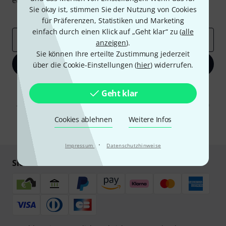
etwas Glück einen von
50 Gutscheinen
über jeweils
50€
!
Sie okay ist, stimmen Sie der Nutzung von Cookies
Inspirierende Beiträge
Deals
Thomann Insights
für Präferenzen, Statistiken und Marketing
einfach durch einen Klick auf „Geht klar“ zu (
alle
E-Mail-Adresse
*
anzeigen
).
Sie können Ihre erteilte Zustimmung jederzeit
Jetzt anmelden
über die Cookie-Einstellungen (
hier
) widerrufen.
Mit Klick auf „Jetzt anmelden“ stimmen Sie dem Erhalt von E-Mail-
Geht klar
Werbung und einer Messung des E-Mail-Nutzungsverhaltens zu. Die
Abmeldung ist jederzeit möglich. Weitere Informationen finden Sie in
unseren
Datenschutzhinweisen
.
Cookies ablehnen
Weitere Infos
* Pflichtfeld
·
Impressum
Datenschutzhinweise
Sicher einkaufen & bezahlen