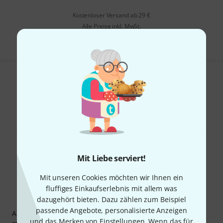
Kostenloser Versand ab 29 €
Alle Preise inkl. MwSt.
Gefällt Ihnen, was Sie sehen?
Teilen
Hilfe & Feedback
Mit Liebe serviert!
Mit unseren Cookies möchten wir Ihnen ein
fluffiges Einkaufserlebnis mit allem was
dazugehört bieten. Dazu zählen zum Beispiel
Thomann Newsletter
passende Angebote, personalisierte Anzeigen
Abonniere den Thomann Newsletter und gewinne mit
und das Merken von Einstellungen. Wenn das für