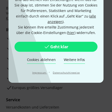
Sie okay ist, stimmen Sie der Nutzung von Cookies
Bezahlen Sie vertraulich und sicher per Nachnahme,
für Präferenzen, Statistiken und Marketing
Vorkasse, PayPal, Amazon Pay,
Klarna Sofort bezahlen
,
einfach durch einen Klick auf „Geht klar“ zu (
alle
Klarna Ratenzahlung
oder Kreditkarte.
anzeigen
).
Sie können Ihre erteilte Zustimmung jederzeit
Ihre Vorteile
über die Cookie-Einstellungen (
hier
) widerrufen.
3 Jahre Thomann Garantie
Geht klar
30 Tage Money-Back-Garantie
Reparaturservice
Cookies ablehnen
Weitere Infos
Beratung durch Fachexperten
·
Impressum
Datenschutzhinweise
Zufriedenheitsgarantie
Europas größtes Versandlager
Service
Versandkosten und Lieferzeiten