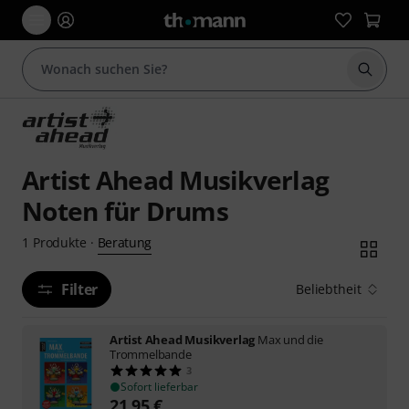
Suche 
Artist Ahead Musikverlag
Noten für Drums
Beratung
1
Produkte
·
Filter
Beliebtheit
Artist Ahead Musikverlag
Max und die
Trommelbande
3
Sofort lieferbar
21,95
€