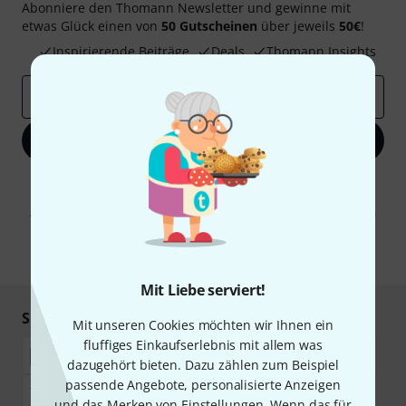
Abonniere den Thomann Newsletter und gewinne mit
etwas Glück einen von
50 Gutscheinen
über jeweils
50€
!
Inspirierende Beiträge
Deals
Thomann Insights
E-Mail-Adresse
*
Jetzt anmelden
Mit Klick auf „Jetzt anmelden“ stimmen Sie dem Erhalt von E-Mail-
Werbung und einer Messung des E-Mail-Nutzungsverhaltens zu. Die
Abmeldung ist jederzeit möglich. Weitere Informationen finden Sie in
unseren
Datenschutzhinweisen
.
* Pflichtfeld
Mit Liebe serviert!
Sicher einkaufen & bezahlen
Mit unseren Cookies möchten wir Ihnen ein
fluffiges Einkaufserlebnis mit allem was
dazugehört bieten. Dazu zählen zum Beispiel
passende Angebote, personalisierte Anzeigen
und das Merken von Einstellungen. Wenn das für