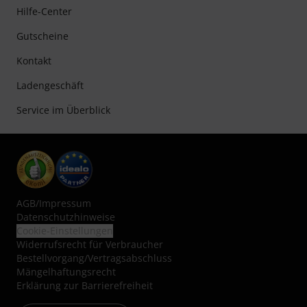
Hilfe-Center
Gutscheine
Kontakt
Ladengeschäft
Service im Überblick
AGB
/
Impressum
Datenschutzhinweise
Cookie-Einstellungen
Widerrufsrecht für Verbraucher
Bestellvorgang/Vertragsabschluss
Mängelhaftungsrecht
Erklärung zur Barrierefreiheit