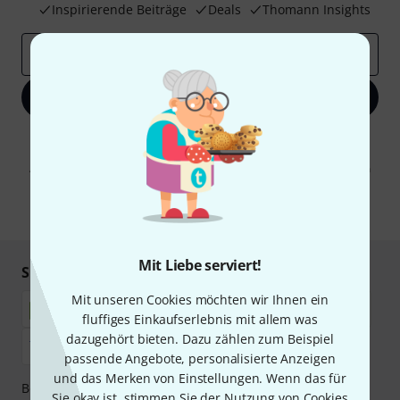
Inspirierende Beiträge
Deals
Thomann Insights
E-Mail-Adresse
*
Jetzt anmelden
Mit Klick auf „Jetzt anmelden“ stimmen Sie dem Erhalt von E-Mail-
Werbung und einer Messung des E-Mail-Nutzungsverhaltens zu. Die
Abmeldung ist jederzeit möglich. Weitere Informationen finden Sie in
unseren
Datenschutzhinweisen
.
* Pflichtfeld
Mit Liebe serviert!
Sicher einkaufen & bezahlen
Mit unseren Cookies möchten wir Ihnen ein
fluffiges Einkaufserlebnis mit allem was
dazugehört bieten. Dazu zählen zum Beispiel
passende Angebote, personalisierte Anzeigen
und das Merken von Einstellungen. Wenn das für
Bezahlen Sie vertraulich und sicher per Nachnahme,
Sie okay ist, stimmen Sie der Nutzung von Cookies