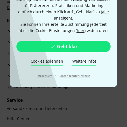
Vorkasse, PayPal, Amazon Pay,
Klarna Sofort bezahlen
,
für Präferenzen, Statistiken und Marketing
Klarna Ratenzahlung
oder Kreditkarte.
einfach durch einen Klick auf „Geht klar“ zu (
alle
anzeigen
).
Ihre Vorteile
Sie können Ihre erteilte Zustimmung jederzeit
3 Jahre Thomann Garantie
über die Cookie-Einstellungen (
hier
) widerrufen.
30 Tage Money-Back-Garantie
Geht klar
Reparaturservice
Cookies ablehnen
Weitere Infos
Beratung durch Fachexperten
Zufriedenheitsgarantie
·
Impressum
Datenschutzhinweise
Europas größtes Versandlager
Service
Versandkosten und Lieferzeiten
Hilfe-Center