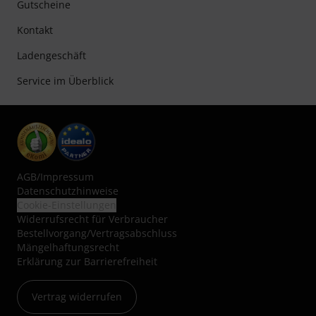
Gutscheine
Kontakt
Ladengeschäft
Service im Überblick
AGB
/
Impressum
Datenschutzhinweise
Cookie-Einstellungen
Widerrufsrecht für Verbraucher
Bestellvorgang/Vertragsabschluss
Mängelhaftungsrecht
Erklärung zur Barrierefreiheit
Vertrag widerrufen