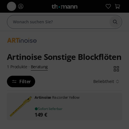
Suche 
Artinoise Sonstige Blockflöten
Beratung
1
Produkte
·
Filter
Beliebtheit
Artinoise
Re.corder Yellow
Sofort lieferbar
149
€