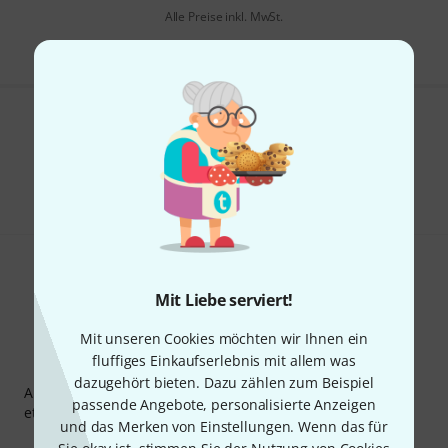
Alle Preise inkl. MwSt.
Gefällt Ihnen, was Sie sehen?
Teilen
Hilfe & Feedback
Mit Liebe serviert!
Mit unseren Cookies möchten wir Ihnen ein
fluffiges Einkaufserlebnis mit allem was
Thomann Newsletter
dazugehört bieten. Dazu zählen zum Beispiel
Abonniere den Thomann Newsletter und gewinne mit
passende Angebote, personalisierte Anzeigen
etwas Glück einen von
50 Gutscheinen
über jeweils
50€
!
und das Merken von Einstellungen. Wenn das für
Inspirierende Beiträge
Deals
Thomann Insights