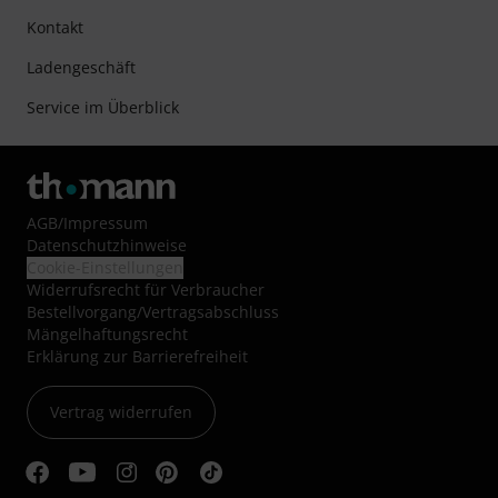
Kontakt
Ladengeschäft
Service im Überblick
AGB
/
Impressum
Datenschutzhinweise
Cookie-Einstellungen
Widerrufsrecht für Verbraucher
Bestellvorgang/Vertragsabschluss
Mängelhaftungsrecht
Erklärung zur Barrierefreiheit
Vertrag widerrufen