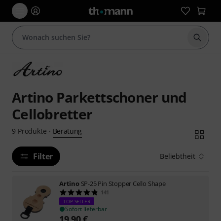
Suche 
Artino Parkettschoner und
Cellobretter
Beratung
9
Produkte
·
Filter
Beliebtheit
Artino
SP-25 Pin Stopper Cello Shape
141
TOP-SELLER
Sofort lieferbar
19,90
€