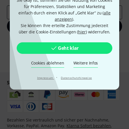
Sie okay ist, stimmen Sie der Nutzung von Cookies
für Präferenzen, Statistiken und Marketing
E-Mail-Adresse
*
einfach durch einen Klick auf „Geht klar“ zu (
alle
anzeigen
).
Sie können Ihre erteilte Zustimmung jederzeit
Jetzt anmelden
über die Cookie-Einstellungen (
hier
) widerrufen.
Mit Klick auf „Jetzt anmelden“ stimmen Sie dem Erhalt von E-Mail-
Werbung und einer Messung des E-Mail-Nutzungsverhaltens zu. Die
Geht klar
Abmeldung ist jederzeit möglich. Weitere Informationen finden Sie in
unseren
Datenschutzhinweisen
.
Cookies ablehnen
Weitere Infos
* Pflichtfeld
·
Impressum
Datenschutzhinweise
Sicher einkaufen & bezahlen
Bezahlen Sie vertraulich und sicher per Nachnahme,
Vorkasse, PayPal, Amazon Pay,
Klarna Sofort bezahlen
,