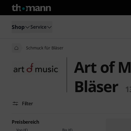
Shop
Service
Schmuck für Bläser
Art of 
Bläser
1
Filter
Preisbereich
Von (€)
Bis (€)