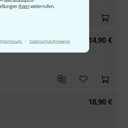
ellungen (
hier
) widerrufen.
14,90
€
·
Impressum
Datenschutzhinweise
18,90
€