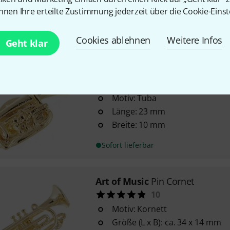
mit Sicherung
nnen Ihre erteilte Zustimmung jederzeit über die Cookie-Einst
vergoldet
Sofort lieferbar
Cookies ablehnen
Weitere Infos
Geht klar
Art of Music
Pin Tuba
22
Motiv: Tuba
Länge: 23 mm
Breite: 10 mm
Sofort lieferbar
Art of Music
Pin Cornet
10
Motiv: Kornett
Größe (L x B): ca. 34 x 14 mm