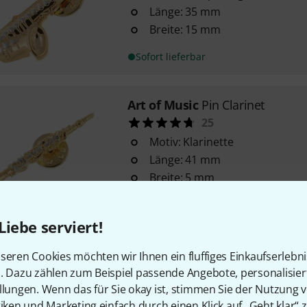
Länge: 35 mm
Breite: 15 mm
Sofort lieferbar
Art of Music
Pin Clarinet
25
Motiv: Klarinette
Länge: 41 mm
Breite: 5 mm
Sofort lieferbar
Liebe serviert!
Art of Music
Pin French Horn
seren Cookies möchten wir Ihnen ein fluffiges Einkaufserlebn
3
n. Dazu zählen zum Beispiel passende Angebote, personalisie
llungen. Wenn das für Sie okay ist, stimmen Sie der Nutzung 
Design: Waldhorn
tiken und Marketing einfach durch einen Klick auf „Geht klar“ z