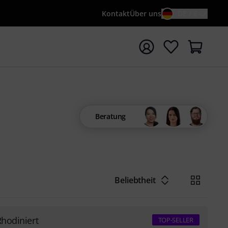
Kontakt
Über uns
DE / €
e mit Suchwort {searchTerm} starten
Beratung
Beliebtheit
Rhodiniert
TOP-SELLER