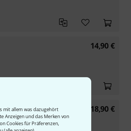
14,90
€
18,90
€
is mit allem was dazugehört
rte Anzeigen und das Merken von
von Cookies für Präferenzen,
u (
alle anzeigen
).