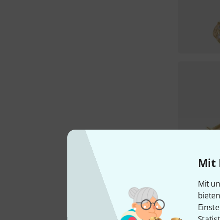
Mit 
Mit un
biete
Einste
Statis