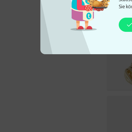
Sie kö