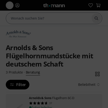
Suche 
Arnolds & Sons
Flügelhornmundstücke mit
deutschem Schaft
Beratung
3
Produkte
·
Filter
Beliebtheit
Arnolds & Sons
Flugelhorn 6C-D
37
Sofort lieferbar