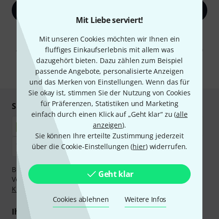
Jetzt anmelden
Mit Liebe serviert!
Mit Klick auf „Jetzt anmelden“ stimmen Sie dem Erhalt von E-Mail-
Mit unseren Cookies möchten wir Ihnen ein
Werbung und einer Messung des E-Mail-Nutzungsverhaltens zu. Die
Abmeldung ist jederzeit möglich. Weitere Informationen finden Sie in
fluffiges Einkaufserlebnis mit allem was
unseren
Datenschutzhinweisen
.
dazugehört bieten. Dazu zählen zum Beispiel
passende Angebote, personalisierte Anzeigen
* Pflichtfeld
und das Merken von Einstellungen. Wenn das für
Sie okay ist, stimmen Sie der Nutzung von Cookies
für Präferenzen, Statistiken und Marketing
Sicher einkaufen & bezahlen
einfach durch einen Klick auf „Geht klar“ zu (
alle
anzeigen
).
Sie können Ihre erteilte Zustimmung jederzeit
über die Cookie-Einstellungen (
hier
) widerrufen.
Bezahlen Sie vertraulich und sicher per Nachnahme,
Geht klar
Vorkasse, PayPal, Amazon Pay,
Klarna Sofort bezahlen
,
Klarna Ratenzahlung
oder Kreditkarte.
Cookies ablehnen
Weitere Infos
Ihre Vorteile