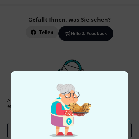
Gefällt Ihnen, was Sie sehen?
Teilen
Hilfe & Feedback
Thomann Newsletter
Abonniere den Thomann Newsletter und gewinne mit
etwas Glück einen von
50 Gutscheinen
über jeweils
50€
!
Inspirierende Beiträge
Deals
Thomann Insights
E-Mail-Adresse
*