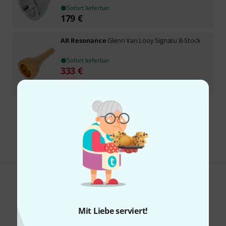
Sofort lieferbar
179
€
AR Resonance
Glenn Van Looy Signatu B-Stock
Sofort lieferbar
333
€
-9%
30-Tage-Bestpreis
:
365
€
Kostenloser Versand ab 29 €
Alle Preise inkl. MwSt.
Gefällt Ihnen, was Sie sehen?
Teilen
Hilfe & Feedback
Mit Liebe serviert!