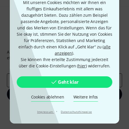
Mit unseren Cookies möchten wir Ihnen ein
fluffiges Einkaufserlebnis mit allem was
dazugehört bieten. Dazu zählen zum Beispiel
passende Angebote, personalisierte Anzeigen
und das Merken von Einstellungen. Wenn das für
Sie okay ist, stimmen Sie der Nutzung von Cookies
für Präferenzen, Statistiken und Marketing
Thomann Newsletter
einfach durch einen Klick auf „Geht klar“ zu (
alle
Abonniere den Thomann Newsletter und gewinne mit
anzeigen
).
etwas Glück einen von
50 Gutscheinen
über jeweils
50€
!
Sie können Ihre erteilte Zustimmung jederzeit
Inspirierende Beiträge
über die Cookie-Einstellungen (
Deals
hier
Thomann Insights
) widerrufen.
E-Mail-Adresse
*
Geht klar
Jetzt anmelden
Cookies ablehnen
Weitere Infos
Mit Klick auf „Jetzt anmelden“ stimmen Sie dem Erhalt von E-Mail-
·
Impressum
Datenschutzhinweise
Werbung und einer Messung des E-Mail-Nutzungsverhaltens zu. Die
Abmeldung ist jederzeit möglich. Weitere Informationen finden Sie in
unseren
Datenschutzhinweisen
.