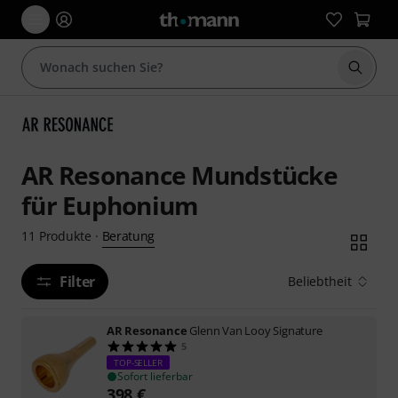
Suche 
AR Resonance Mundstücke
für Euphonium
Beratung
11
Produkte
·
Filter
Beliebtheit
AR Resonance
Glenn Van Looy Signature
5
TOP-SELLER
Sofort lieferbar
398
€