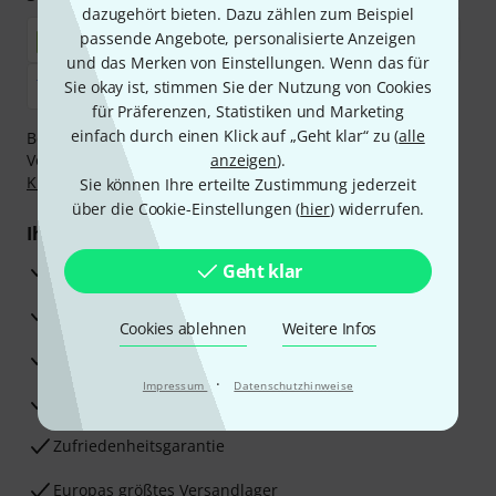
dazugehört bieten. Dazu zählen zum Beispiel
passende Angebote, personalisierte Anzeigen
und das Merken von Einstellungen. Wenn das für
Sie okay ist, stimmen Sie der Nutzung von Cookies
für Präferenzen, Statistiken und Marketing
einfach durch einen Klick auf „Geht klar“ zu (
alle
Bezahlen Sie vertraulich und sicher per Nachnahme,
Vorkasse, PayPal, Amazon Pay,
anzeigen
Klarna Sofort bezahlen
).
,
Klarna Ratenzahlung
oder Kreditkarte.
Sie können Ihre erteilte Zustimmung jederzeit
über die Cookie-Einstellungen (
hier
) widerrufen.
Ihre Vorteile
3 Jahre Thomann Garantie
Geht klar
30 Tage Money-Back-Garantie
Cookies ablehnen
Weitere Infos
Reparaturservice
·
Impressum
Datenschutzhinweise
Beratung durch Fachexperten
Zufriedenheitsgarantie
Europas größtes Versandlager