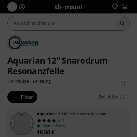
Suche 
Aquarian 12" Snaredrum
Resonanzfelle
Beratung
2
Produkte
·
Filter
Beliebtheit
Aquarian
12" Hi-Performance Resonant
7
Sofort lieferbar
18,50
€