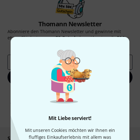
Thomann Newsletter
Abonniere den Thomann Newsletter und gewinne mit
etwas Glück einen von
50 Gutscheinen
über jeweils
50€
!
Inspirierende Beiträge
Deals
Thomann Insights
E-Mail-Adresse
*
Jetzt anmelden
Mit Klick auf „Jetzt anmelden“ stimmen Sie dem Erhalt von E-Mail-
Werbung und einer Messung des E-Mail-Nutzungsverhaltens zu. Die
Abmeldung ist jederzeit möglich. Weitere Informationen finden Sie in
unseren
Datenschutzhinweisen
.
* Pflichtfeld
Mit Liebe serviert!
Mit unseren Cookies möchten wir Ihnen ein
fluffiges Einkaufserlebnis mit allem was
Sicher einkaufen & bezahlen