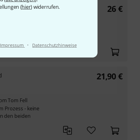
26
€
ellungen (
hier
) widerrufen.
ignature
·
Impressum
Datenschutzhinweise
21,90
€
d
Tom Tom Fell
m Prozess - keine
en den beiden