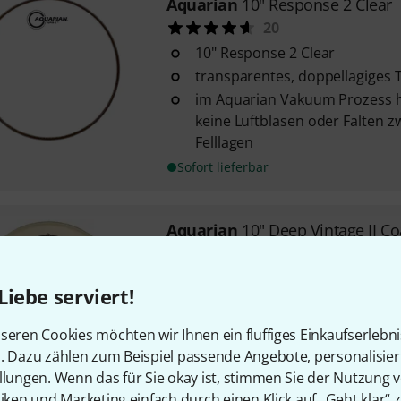
Aquarian
10" Response 2 Clear
20
10" Response 2 Clear
transparentes, doppellagiges 
im Aquarian Vakuum Prozess h
keine Luftblasen oder Falten 
Felllagen
Sofort lieferbar
Aquarian
10" Deep Vintage II C
6
Größe: 10"
Liebe serviert!
Deep Vintage II Texture Coated
doppellagig
seren Cookies möchten wir Ihnen ein fluffiges Einkaufserlebn
n. Dazu zählen zum Beispiel passende Angebote, personalisie
Sofort lieferbar
llungen. Wenn das für Sie okay ist, stimmen Sie der Nutzung 
tiken und Marketing einfach durch einen Klick auf „Geht klar“ z