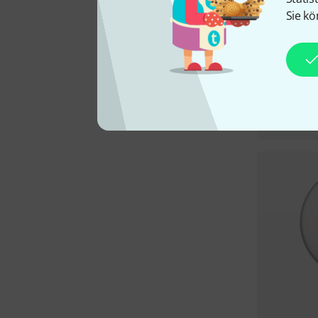
Sie kö