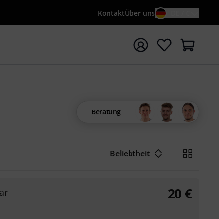
Kontakt
Über uns
DE / €
e mit Suchwort {searchTerm} starten
Beratung
Beliebtheit
20
€
ar