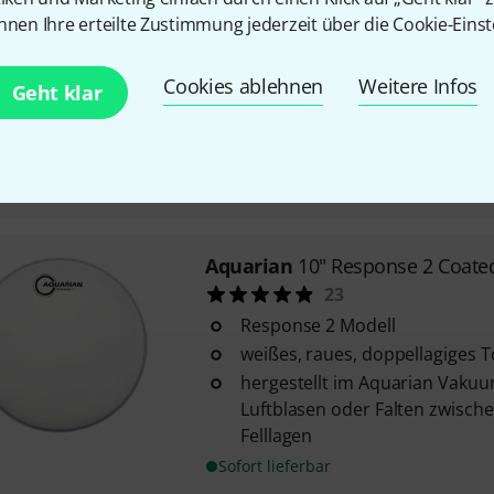
nnen Ihre erteilte Zustimmung jederzeit über die Cookie-Einst
Aquarian
10" Jack De Johnette S
14
Cookies ablehnen
Weitere Infos
Größe: 10"
Geht klar
Jack De Johnette Signature
JD10
Sofort lieferbar
Aquarian
10" Response 2 Coate
23
Response 2 Modell
weißes, raues, doppellagiges 
hergestellt im Aquarian Vakuu
Luftblasen oder Falten zwisch
Felllagen
Sofort lieferbar