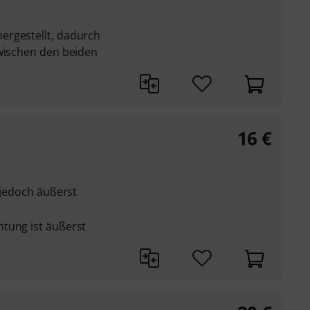
ergestellt, dadurch
zwischen den beiden
16
€
s jedoch äußerst
tung ist äußerst