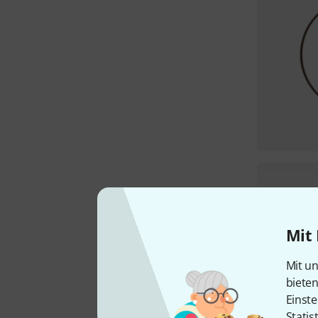
Mit 
Mit un
biete
Einste
Statis