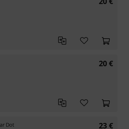
20
€
20
€
23
€
ar Dot