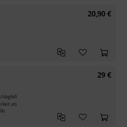
20,90
€
29
€
hlagfell
rkeit als
lle