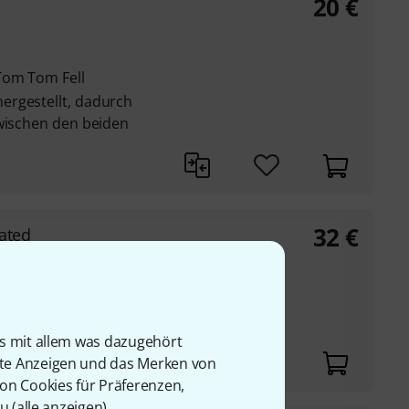
20
€
Tom Tom Fell
ergestellt, dadurch
zwischen den beiden
32
€
oated
 Serie
is mit allem was dazugehört
rte Anzeigen und das Merken von
von Cookies für Präferenzen,
u (
alle anzeigen
).