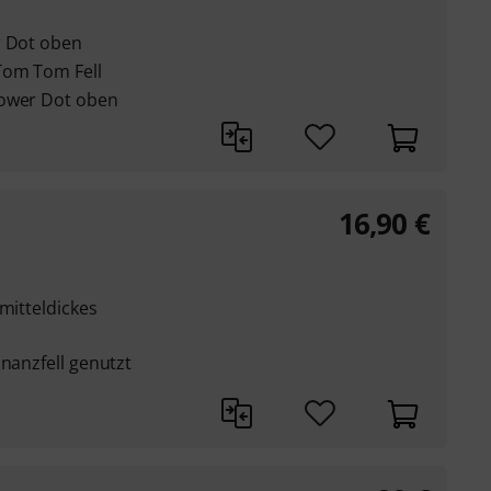
r Dot oben
Tom Tom Fell
Power Dot oben
16,90
€
mitteldickes
onanzfell genutzt