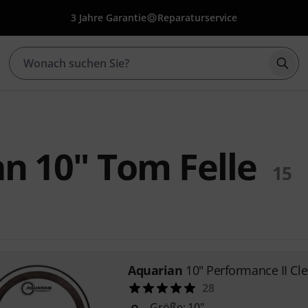
3 Jahre Garantie
Reparaturservice
Such
n 10" Tom Felle
15
Aquarian
10" Performance II Cle
28
Größe: 10"