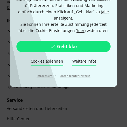
Vorkasse, PayPal, Amazon Pay,
Klarna Sofort bezahlen
,
für Präferenzen, Statistiken und Marketing
Klarna Ratenzahlung
oder Kreditkarte.
einfach durch einen Klick auf „Geht klar“ zu (
alle
anzeigen
).
Ihre Vorteile
Sie können Ihre erteilte Zustimmung jederzeit
3 Jahre Thomann Garantie
über die Cookie-Einstellungen (
hier
) widerrufen.
30 Tage Money-Back-Garantie
Geht klar
Reparaturservice
Cookies ablehnen
Weitere Infos
Beratung durch Fachexperten
Zufriedenheitsgarantie
·
Impressum
Datenschutzhinweise
Europas größtes Versandlager
Service
Versandkosten und Lieferzeiten
Hilfe-Center