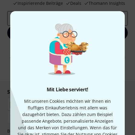
Inspirierende Beiträge
Deals
Thomann Insights
E-Mail-Adresse
*
Jetzt anmelden
Mit Klick auf „Jetzt anmelden“ stimmen Sie dem Erhalt von E-Mail-
Werbung und einer Messung des E-Mail-Nutzungsverhaltens zu. Die
Abmeldung ist jederzeit möglich. Weitere Informationen finden Sie in
unseren
Datenschutzhinweisen
.
* Pflichtfeld
Mit Liebe serviert!
Sicher einkaufen & bezahlen
Mit unseren Cookies möchten wir Ihnen ein
fluffiges Einkaufserlebnis mit allem was
dazugehört bieten. Dazu zählen zum Beispiel
passende Angebote, personalisierte Anzeigen
und das Merken von Einstellungen. Wenn das für
Bezahlen Sie vertraulich und sicher per Nachnahme,
Sie okay ist, stimmen Sie der Nutzung von Cookies