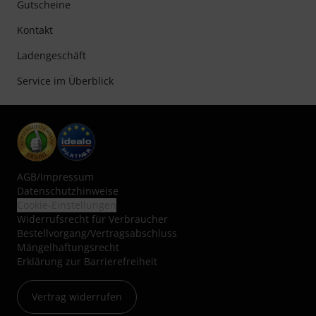
Gutscheine
Kontakt
Ladengeschäft
Service im Überblick
AGB
/
Impressum
Datenschutzhinweise
Cookie-Einstellungen
Widerrufsrecht für Verbraucher
Bestellvorgang/Vertragsabschluss
Mängelhaftungsrecht
Erklärung zur Barrierefreiheit
Vertrag widerrufen