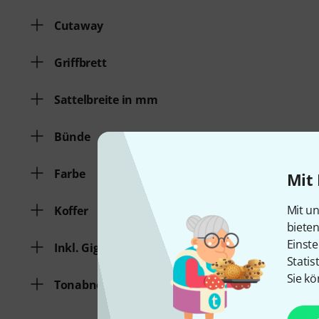
Cutaway
Griffbrett
Sattelbreite in mm
Bünde
Farbe
Mit 
Mit un
Koffer
biete
Einste
Inkl. Gigbag
Statis
Sie kö
Tonabnehmer