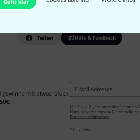
Geht klar
Gefällt Ihnen, was Sie sehen?
Teilen
Hilfe & Feedback
E-Mail-Adresse
*
 gewinne mit etwas Glück
50€
!
Mit Klick auf „Jetzt anmelden“ stimmen
Nutzungsverhaltens zu. Die Abmeldung is
Datenschutzhinweisen
.
* Pflichtfeld