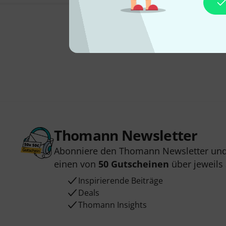
Thomann Newsletter
Abonniere den Thomann Newsletter und
einen von
50 Gutscheinen
über jeweils
Inspirierende Beiträge
Deals
Thomann Insights