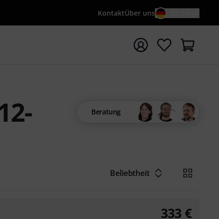
Kontakt
Über uns
DE / €
e mit Suchwort {searchTerm} starten
12-
Beratung
Beliebtheit
333
€