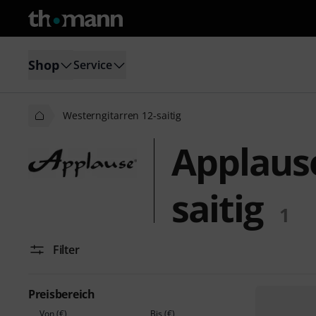
Shop
Service
Westerngitarren 12-saitig
Applaus
saitig
1
Filter
Preisbereich
Von (€)
Bis (€)