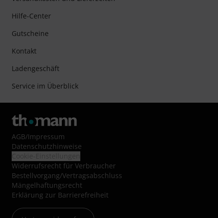
Hilfe-Center
Gutscheine
Kontakt
Ladengeschäft
Service im Überblick
AGB
/
Impressum
Datenschutzhinweise
Cookie-Einstellungen
Widerrufsrecht für Verbraucher
Bestellvorgang/Vertragsabschluss
Mängelhaftungsrecht
Erklärung zur Barrierefreiheit