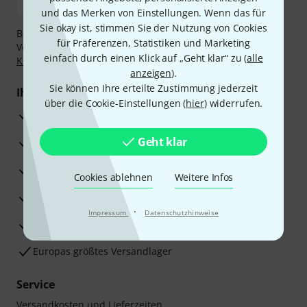
und das Merken von Einstellungen. Wenn das für
Sie okay ist, stimmen Sie der Nutzung von Cookies
Bezahlen Sie vertraulich und sicher per Nachnahme,
für Präferenzen, Statistiken und Marketing
Vorkasse, PayPal, Amazon Pay,
Klarna Sofort bezahlen
,
einfach durch einen Klick auf „Geht klar“ zu (
alle
Klarna Ratenzahlung
oder Kreditkarte.
anzeigen
).
Sie können Ihre erteilte Zustimmung jederzeit
Ihre Vorteile
über die Cookie-Einstellungen (
hier
) widerrufen.
3 Jahre Thomann Garantie
Geht klar
30 Tage Money-Back-Garantie
Reparaturservice
Cookies ablehnen
Weitere Infos
Beratung durch Fachexperten
·
Impressum
Datenschutzhinweise
Zufriedenheitsgarantie
Europas größtes Versandlager
Service
Versandkosten und Lieferzeiten