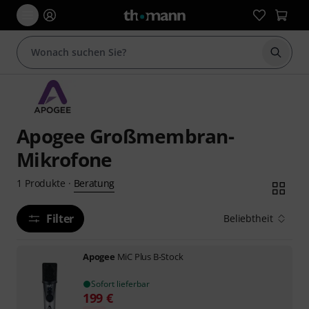
Suche 
Apogee Großmembran-
Mikrofone
Beratung
1
Produkte
·
Filter
Beliebtheit
Apogee
MiC Plus B-Stock
Sofort lieferbar
199
€