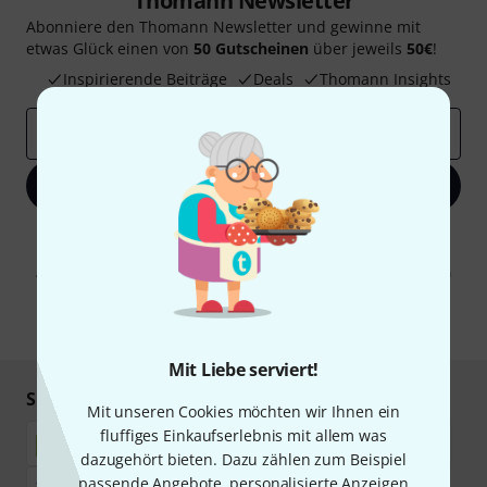
Thomann Newsletter
Abonniere den Thomann Newsletter und gewinne mit
etwas Glück einen von
50 Gutscheinen
über jeweils
50€
!
Inspirierende Beiträge
Deals
Thomann Insights
E-Mail-Adresse
*
Jetzt anmelden
Mit Klick auf „Jetzt anmelden“ stimmen Sie dem Erhalt von E-Mail-
Werbung und einer Messung des E-Mail-Nutzungsverhaltens zu. Die
Abmeldung ist jederzeit möglich. Weitere Informationen finden Sie in
unseren
Datenschutzhinweisen
.
* Pflichtfeld
Mit Liebe serviert!
Sicher einkaufen & bezahlen
Mit unseren Cookies möchten wir Ihnen ein
fluffiges Einkaufserlebnis mit allem was
dazugehört bieten. Dazu zählen zum Beispiel
passende Angebote, personalisierte Anzeigen