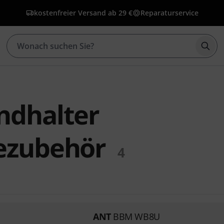
kostenfreier Versand ab 29 €
Reparaturservice
Such
dhalter
ezubehör
4
ANT
BBM WB8U