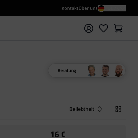
Kontakt
Über uns
DE / €
e mit Suchwort {searchTerm} starten
Beratung
Beliebtheit
16
€