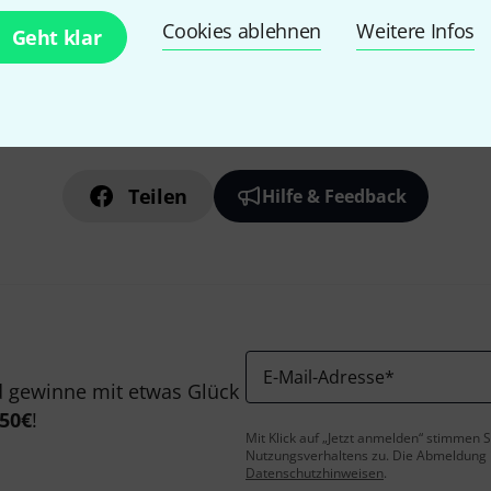
Cookies ablehnen
Weitere Infos
Geht klar
Gefällt Ihnen, was Sie sehen?
Teilen
Hilfe & Feedback
E-Mail-Adresse
*
 gewinne mit etwas Glück
50€
!
Mit Klick auf „Jetzt anmelden“ stimmen
Nutzungsverhaltens zu. Die Abmeldung is
Datenschutzhinweisen
.