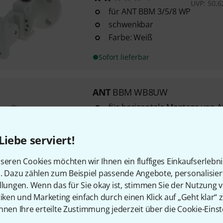
UVP:
50,6
für ANT BBM 3/5/8 WP
schwenkbar
Farbe: Weiß
Sofort lieferbar
ANT
BBM WB8UW
für horizontale Montage von A
499766)
Farbe: Weiß
Liebe serviert!
seren Cookies möchten wir Ihnen ein fluffiges Einkaufserlebn
Sofort lieferbar
n. Dazu zählen zum Beispiel passende Angebote, personalisie
llungen. Wenn das für Sie okay ist, stimmen Sie der Nutzung 
tiken und Marketing einfach durch einen Klick auf „Geht klar“ z
Kostenloser Versand ab 2
nnen Ihre erteilte Zustimmung jederzeit über die Cookie-Einst
Alle Preise inkl. MwSt.