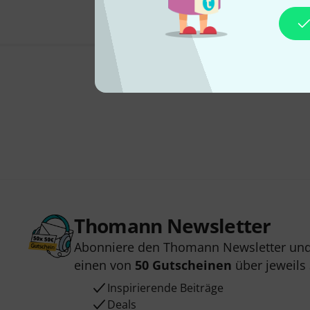
Thomann Newsletter
Abonniere den Thomann Newsletter und
einen von
50 Gutscheinen
über jeweils
Inspirierende Beiträge
Deals