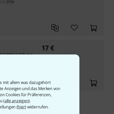
2
€
-31%
17
€
NT BBM 8 WP (Art.
UVP:
31,33
€
-46%
is mit allem was dazugehört
rte Anzeigen und das Merken von
von Cookies für Präferenzen,
u (
alle anzeigen
).
9 €
ellungen (
hier
) widerrufen.