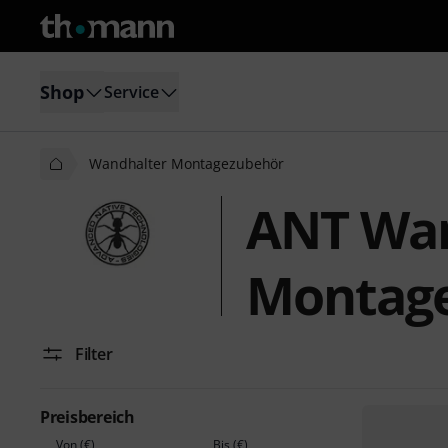
Shop
Service
Wandhalter Montagezubehör
ANT Wan
Montag
Filter
Preisbereich
Von (€)
Bis (€)