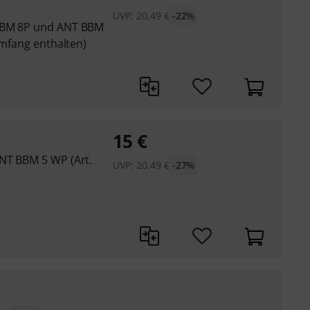
UVP:
20,49
€
-22%
 BBM 8P und ANT BBM
umfang enthalten)
15
€
NT BBM 5 WP (Art.
UVP:
20,49
€
-27%