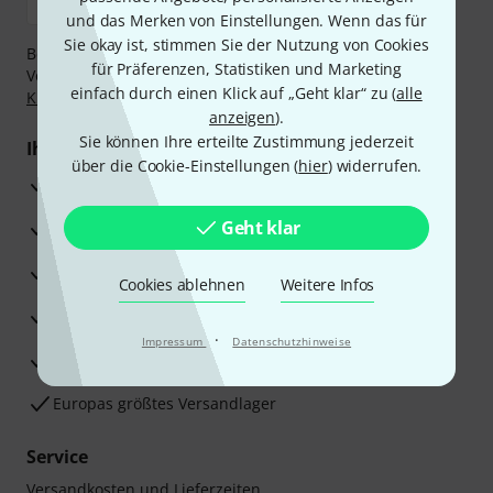
und das Merken von Einstellungen. Wenn das für
Sie okay ist, stimmen Sie der Nutzung von Cookies
Bezahlen Sie vertraulich und sicher per Nachnahme,
für Präferenzen, Statistiken und Marketing
Vorkasse, PayPal, Amazon Pay,
Klarna Sofort bezahlen
,
einfach durch einen Klick auf „Geht klar“ zu (
alle
Klarna Ratenzahlung
oder Kreditkarte.
anzeigen
).
Sie können Ihre erteilte Zustimmung jederzeit
Ihre Vorteile
über die Cookie-Einstellungen (
hier
) widerrufen.
3 Jahre Thomann Garantie
Geht klar
30 Tage Money-Back-Garantie
Reparaturservice
Cookies ablehnen
Weitere Infos
Beratung durch Fachexperten
·
Impressum
Datenschutzhinweise
Zufriedenheitsgarantie
Europas größtes Versandlager
Service
Versandkosten und Lieferzeiten