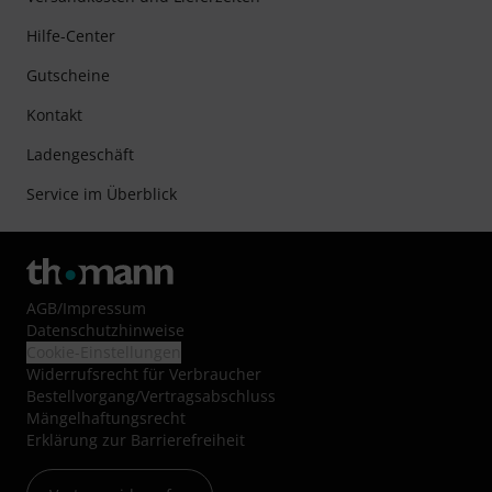
Hilfe-Center
Gutscheine
Kontakt
Ladengeschäft
Service im Überblick
AGB
/
Impressum
Datenschutzhinweise
Cookie-Einstellungen
Widerrufsrecht für Verbraucher
Bestellvorgang/Vertragsabschluss
Mängelhaftungsrecht
Erklärung zur Barrierefreiheit