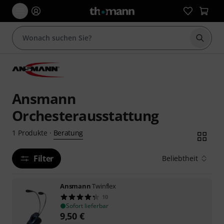
Suche 
Ansmann
Orchesterausstattung
Beratung
1
Produkte
·
Filter
Beliebtheit
Ansmann
Twinflex
10
Sofort lieferbar
9,50
€