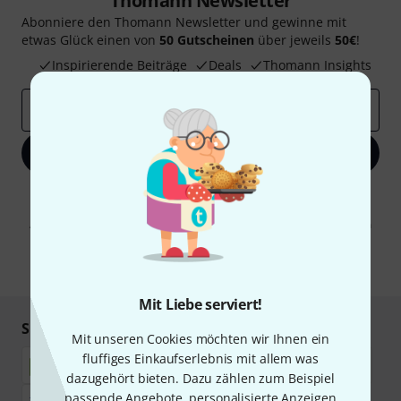
Thomann Newsletter
Abonniere den Thomann Newsletter und gewinne mit
etwas Glück einen von
50 Gutscheinen
über jeweils
50€
!
Inspirierende Beiträge
Deals
Thomann Insights
E-Mail-Adresse
*
Jetzt anmelden
Mit Klick auf „Jetzt anmelden“ stimmen Sie dem Erhalt von E-Mail-
Werbung und einer Messung des E-Mail-Nutzungsverhaltens zu. Die
Abmeldung ist jederzeit möglich. Weitere Informationen finden Sie in
unseren
Datenschutzhinweisen
.
* Pflichtfeld
Mit Liebe serviert!
Sicher einkaufen & bezahlen
Mit unseren Cookies möchten wir Ihnen ein
fluffiges Einkaufserlebnis mit allem was
dazugehört bieten. Dazu zählen zum Beispiel
passende Angebote, personalisierte Anzeigen