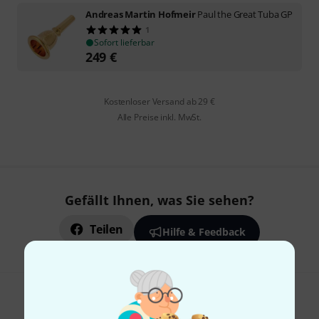
Andreas Martin Hofmeir
Paul the Great Tuba GP
1
Sofort lieferbar
249
€
Kostenloser Versand ab 29 €
Alle Preise inkl. MwSt.
Gefällt Ihnen, was Sie sehen?
Teilen
Hilfe & Feedback