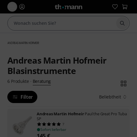
Suche 
Andreas Martin Hofmeir
Blasinstrumente
Beratung
6
Produkte
·
Filter
Beliebtheit
Andreas Martin Hofmeir
Paul the Great Pro Tuba
SP
7
Sofort lieferbar
145
€