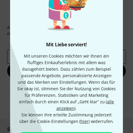
Thomann Newsletter
Abonniere den Thomann Newsletter und gewinne mit
etwas Glück einen von
50 Gutscheinen
über jeweils
50€
!
Inspirierende Beiträge
Deals
Thomann Insights
Mit Liebe serviert!
Mit unseren Cookies möchten wir Ihnen ein
E-Mail-Adresse
*
fluffiges Einkaufserlebnis mit allem was
dazugehört bieten. Dazu zählen zum Beispiel
Jetzt anmelden
passende Angebote, personalisierte Anzeigen
und das Merken von Einstellungen. Wenn das für
Mit Klick auf „Jetzt anmelden“ stimmen Sie dem Erhalt von E-Mail-
Sie okay ist, stimmen Sie der Nutzung von Cookies
Werbung und einer Messung des E-Mail-Nutzungsverhaltens zu. Die
Abmeldung ist jederzeit möglich. Weitere Informationen finden Sie in
für Präferenzen, Statistiken und Marketing
unseren
Datenschutzhinweisen
.
einfach durch einen Klick auf „Geht klar“ zu (
alle
anzeigen
).
* Pflichtfeld
Sie können Ihre erteilte Zustimmung jederzeit
über die Cookie-Einstellungen (
hier
) widerrufen.
Sicher einkaufen & bezahlen