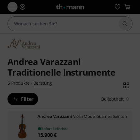
Suche 
Andrea Varazzani
Traditionelle Instrumente
Beratung
5
Produkte
·
Filter
Beliebtheit
Andrea Varazzani
Violin Model Guarneri Sainton
Sofort lieferbar
15.900
€