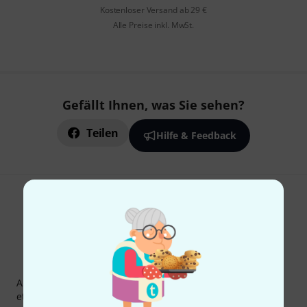
Kostenloser Versand ab 29 €
Alle Preise inkl. MwSt.
Gefällt Ihnen, was Sie sehen?
Teilen
Hilfe & Feedback
Thomann Newsletter
Abonniere den Thomann Newsletter und gewinne mit
etwas Glück einen von
50 Gutscheinen
über jeweils
50€
!