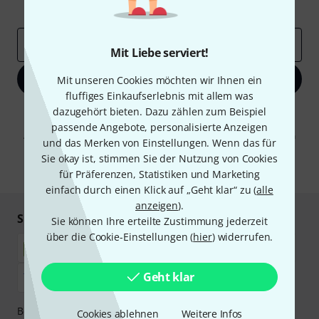
Inspirierende Beiträge
Deals
Thomann Insights
E-Mail-Adresse
*
Mit Liebe serviert!
Jetzt anmelden
Mit unseren Cookies möchten wir Ihnen ein
fluffiges Einkaufserlebnis mit allem was
dazugehört bieten. Dazu zählen zum Beispiel
Mit Klick auf „Jetzt anmelden“ stimmen Sie dem Erhalt von E-Mail-
Werbung und einer Messung des E-Mail-Nutzungsverhaltens zu. Die
passende Angebote, personalisierte Anzeigen
Abmeldung ist jederzeit möglich. Weitere Informationen finden Sie in
und das Merken von Einstellungen. Wenn das für
unseren
Datenschutzhinweisen
.
Sie okay ist, stimmen Sie der Nutzung von Cookies
* Pflichtfeld
für Präferenzen, Statistiken und Marketing
einfach durch einen Klick auf „Geht klar“ zu (
alle
anzeigen
).
Sicher einkaufen & bezahlen
Sie können Ihre erteilte Zustimmung jederzeit
über die Cookie-Einstellungen (
hier
) widerrufen.
Geht klar
Bezahlen Sie vertraulich und sicher per Nachnahme,
Cookies ablehnen
Weitere Infos