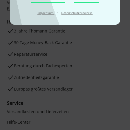
Vorkasse, PayPal, Amazon Pay,
Klarna Sofort bezahlen
,
Klarna Ratenzahlung
oder Kreditkarte.
·
Impressum
Datenschutzhinweise
Ihre Vorteile
3 Jahre Thomann Garantie
30 Tage Money-Back-Garantie
Reparaturservice
Beratung durch Fachexperten
Zufriedenheitsgarantie
Europas größtes Versandlager
Service
Versandkosten und Lieferzeiten
Hilfe-Center