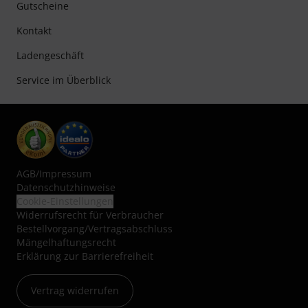
Gutscheine
Kontakt
Ladengeschäft
Service im Überblick
AGB
/
Impressum
Datenschutzhinweise
Cookie-Einstellungen
Widerrufsrecht für Verbraucher
Bestellvorgang/Vertragsabschluss
Mängelhaftungsrecht
Erklärung zur Barrierefreiheit
Vertrag widerrufen