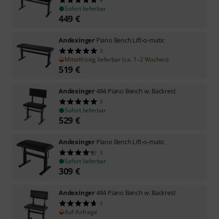
Sofort lieferbar
449
€
Andexinger
Piano Bench Lift-o-matic
3
Mittelfristig lieferbar (ca. 1–2 Wochen)
519
€
Andexinger
484 Piano Bench w. Backrest
5
Sofort lieferbar
529
€
Andexinger
Piano Bench Lift-o-matic
3
Sofort lieferbar
309
€
Andexinger
484 Piano Bench w. Backrest
3
Auf Anfrage