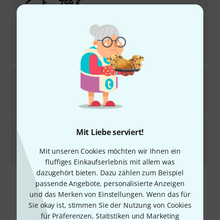
759
€
Andexinger
Piano Bench Lift-o-matic
4
Sofort lieferbar
659
€
Andexinger
484 Piano Bench w. Backrest
Sofort lieferbar
509
€
Andexinger
484 Piano Bench w. Backrest
Mit Liebe serviert!
1
Sofort lieferbar
Mit unseren Cookies möchten wir Ihnen ein
549
€
fluffiges Einkaufserlebnis mit allem was
dazugehört bieten. Dazu zählen zum Beispiel
passende Angebote, personalisierte Anzeigen
Kostenloser Versand ab 29 €
und das Merken von Einstellungen. Wenn das für
Alle Preise inkl. MwSt.
Sie okay ist, stimmen Sie der Nutzung von Cookies
für Präferenzen, Statistiken und Marketing