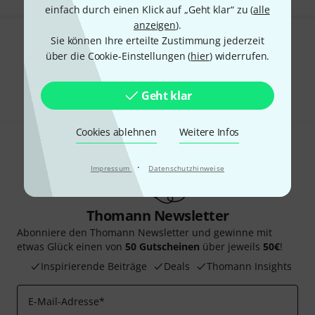
einfach durch einen Klick auf „Geht klar“ zu (
alle
anzeigen
).
Sie können Ihre erteilte Zustimmung jederzeit
Gefällt Ihnen, was Sie sehen?
über die Cookie-Einstellungen (
hier
) widerrufen.
Teilen
Hilfe & Feedback
Geht klar
Cookies ablehnen
Weitere Infos
·
Impressum
Datenschutzhinweise
Thomann Newsletter
Abonniere den Thomann Newsletter und gewinne mit
etwas Glück einen von
50 Gutscheinen
über jeweils
50€
!
Inspirierende Beiträge
Deals
Thomann Insights
E-Mail-Adresse
*