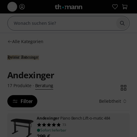
Suche 
Alle Kategorien
Andexinger
Beratung
17
Produkte
·
Filter
Beliebtheit
Andexinger
Piano Bench Lift-o-matic 484
73
Sofort lieferbar
299
€