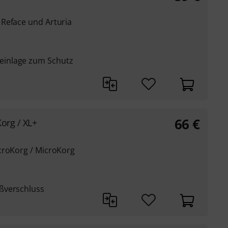
Reface und Arturia
inlage zum Schutz
66
€
org / XL+
croKorg / MicroKorg
ßverschluss