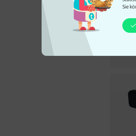
Sie kö