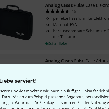
Analog Cases
Pulse Case Elektr
16
perfekte Passform für Elektron
Material: EVA
herausnehmbare Schaumstoffe
der Tastatur
Sofort lieferbar
Analog Cases
Pulse Case Arturi
17
passgenau für Arturia KeyStep
Liebe serviert!
hochwertiger umlaufender Rei
komfortabel geformter Tragegr
seren Cookies möchten wir Ihnen ein fluffiges Einkaufserlebn
Sofort lieferbar
n. Dazu zählen zum Beispiel passende Angebote, personalisie
llungen. Wenn das für Sie okay ist, stimmen Sie der Nutzung 
tiken und Marketing einfach durch einen Klick auf „Geht klar“ z