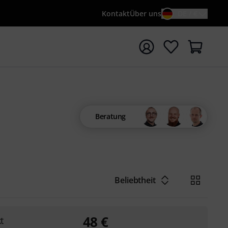
Kontakt
Über uns
DE / €
e mit Suchwort {searchTerm} starten
Beratung
Beliebtheit
48
€
t