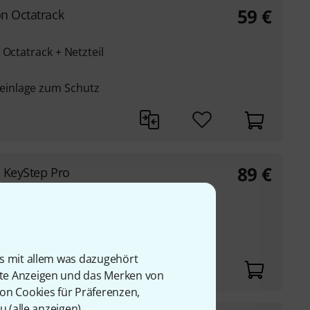
59
€
on Octatrack
 Octatrack + Netzteil
inlage zum Schutz
89
€
a KeyStep Pro
 Pro
ßverschluss
iff
is mit allem was dazugehört
rte Anzeigen und das Merken von
von Cookies für Präferenzen,
u (
alle anzeigen
).