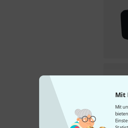
Mit 
Mit un
biete
Einste
Statis