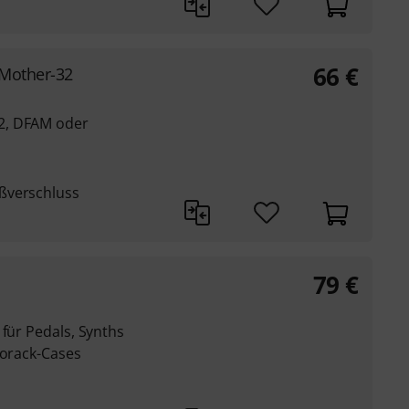
66
€
Mother-32
2, DFAM oder
ßverschluss
79
€
 für Pedals, Synths
rorack-Cases