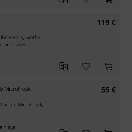
119
€
 für Pedals, Synths
rorack-Cases
55
€
ab MicroFreak
MiniLab, MicroFreak,
einlage