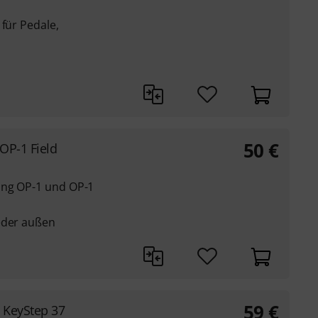
 für Pedale,
50
€
 OP-1 Field
ing OP-1 und OP-1
eder außen
59
€
 KeyStep 37