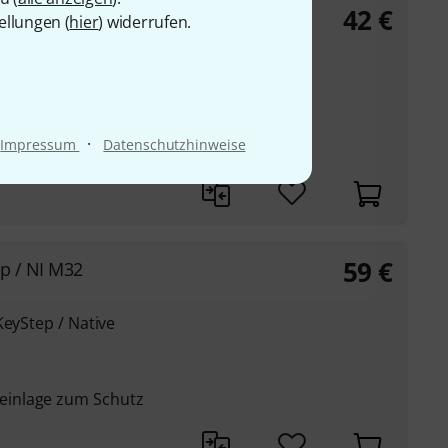
42
€
ellungen (
hier
) widerrufen.
 für Pedale,
udio-Organisation
·
 Schreibtisch
Impressum
Datenschutzhinweise
59
€
p / NI M32
KeyStep / Native
inlage zum Schutz