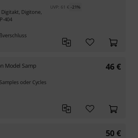
UVP:
61
€
-21%
Digitakt, Digitone,
SP-404
ßverschluss
46
€
ron Model Samp
 Samples oder Cycles
50
€