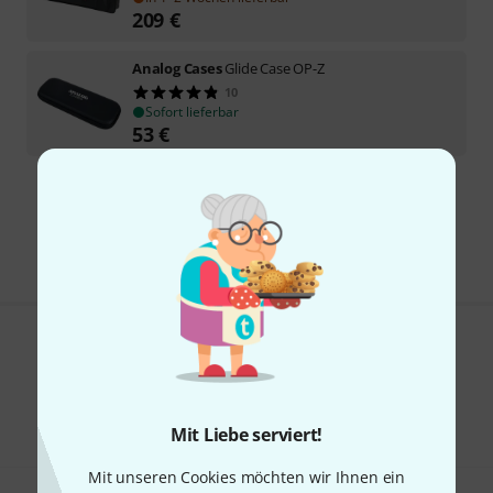
209
€
Analog Cases
Glide Case OP-Z
10
Sofort lieferbar
53
€
Kostenloser Versand ab 29 €
Alle Preise inkl. MwSt.
Gefällt Ihnen, was Sie sehen?
Teilen
Hilfe & Feedback
Mit Liebe serviert!
Mit unseren Cookies möchten wir Ihnen ein