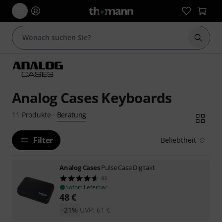
Suche 
Analog Cases Keyboards
Beratung
11
Produkte
·
Filter
Beliebtheit
Analog Cases
Pulse Case Digitakt
83
Sofort lieferbar
48
€
-21%
UVP:
61
€