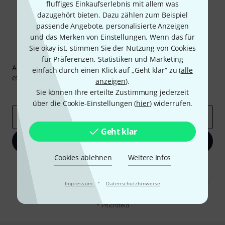
fluffiges Einkaufserlebnis mit allem was
dazugehört bieten. Dazu zählen zum Beispiel
passende Angebote, personalisierte Anzeigen
und das Merken von Einstellungen. Wenn das für
Sie okay ist, stimmen Sie der Nutzung von Cookies
Thomann Newsletter
für Präferenzen, Statistiken und Marketing
Abonniere den Thomann Newsletter und gewinne mit
einfach durch einen Klick auf „Geht klar“ zu (
alle
etwas Glück einen von
50 Gutscheinen
über jeweils
50€
!
anzeigen
).
Inspirierende Beiträge
Deals
Thomann Insights
Sie können Ihre erteilte Zustimmung jederzeit
über die Cookie-Einstellungen (
hier
) widerrufen.
E-Mail-Adresse
*
Geht klar
Jetzt anmelden
Cookies ablehnen
Weitere Infos
Mit Klick auf „Jetzt anmelden“ stimmen Sie dem Erhalt von E-Mail-
Werbung und einer Messung des E-Mail-Nutzungsverhaltens zu. Die
Abmeldung ist jederzeit möglich. Weitere Informationen finden Sie in
·
Impressum
Datenschutzhinweise
unseren
Datenschutzhinweisen
.
* Pflichtfeld