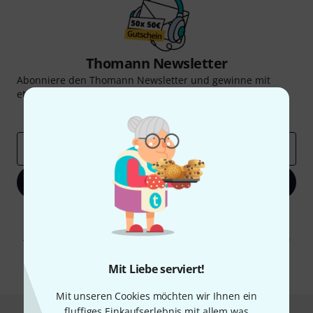
Thomann Newsletter
Abonniere den Thomann Newsletter und gewinne mit
etwas Glück einen von
50 Gutscheinen
über jeweils
50€
!
Inspirierende Beiträge
Deals
Thomann Insights
E-Mail-Adresse
*
Jetzt anmelden
Mit Klick auf „Jetzt anmelden“ stimmen Sie dem Erhalt von E-Mail-
Werbung und einer Messung des E-Mail-Nutzungsverhaltens zu. Die
Abmeldung ist jederzeit möglich. Weitere Informationen finden Sie in
unseren
Datenschutzhinweisen
.
Mit Liebe serviert!
* Pflichtfeld
Mit unseren Cookies möchten wir Ihnen ein
fluffiges Einkaufserlebnis mit allem was