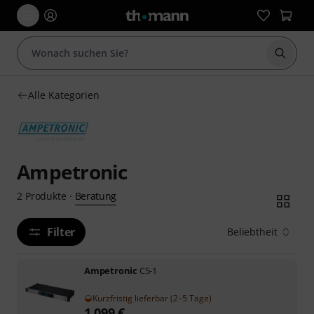
Suche 
Alle Kategorien
Ampetronic
Beratung
2
Produkte
·
Filter
Beliebtheit
Ampetronic
C5-1
Kurzfristig lieferbar (2–5 Tage)
1.099
€