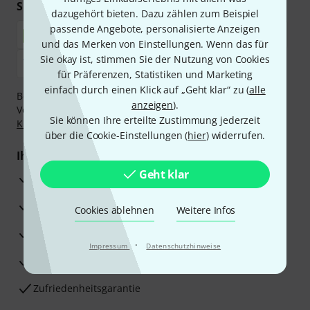
Sicher einkaufen & bezahlen
dazugehört bieten. Dazu zählen zum Beispiel
passende Angebote, personalisierte Anzeigen
und das Merken von Einstellungen. Wenn das für
Sie okay ist, stimmen Sie der Nutzung von Cookies
für Präferenzen, Statistiken und Marketing
einfach durch einen Klick auf „Geht klar“ zu (
alle
Bezahlen Sie vertraulich und sicher per Nachnahme,
anzeigen
).
Vorkasse, PayPal, Amazon Pay,
Klarna Sofort bezahlen
,
Sie können Ihre erteilte Zustimmung jederzeit
Klarna Ratenzahlung
oder Kreditkarte.
über die Cookie-Einstellungen (
hier
) widerrufen.
Ihre Vorteile
Geht klar
3 Jahre Thomann Garantie
30 Tage Money-Back-Garantie
Cookies ablehnen
Weitere Infos
Reparaturservice
·
Impressum
Datenschutzhinweise
Beratung durch Fachexperten
Zufriedenheitsgarantie