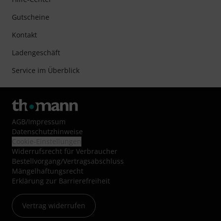
Gutscheine
Kontakt
Ladengeschäft
Service im Überblick
AGB
/
Impressum
Datenschutzhinweise
Cookie-Einstellungen
Widerrufsrecht für Verbraucher
Bestellvorgang/Vertragsabschluss
Mängelhaftungsrecht
Erklärung zur Barrierefreiheit
Vertrag widerrufen