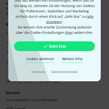
und das Merken von Einstellungen. Wenn das für
Bezahlen Sie vertraulich und sicher per Nachnahme,
Sie okay ist, stimmen Sie der Nutzung von Cookies
Vorkasse, PayPal, Amazon Pay,
Klarna Sofort bezahlen
,
für Präferenzen, Statistiken und Marketing
Klarna Ratenzahlung
oder Kreditkarte.
einfach durch einen Klick auf „Geht klar“ zu (
alle
anzeigen
).
Ihre Vorteile
Sie können Ihre erteilte Zustimmung jederzeit
3 Jahre Thomann Garantie
über die Cookie-Einstellungen (
hier
) widerrufen.
30 Tage Money-Back-Garantie
Geht klar
Reparaturservice
Cookies ablehnen
Weitere Infos
Beratung durch Fachexperten
·
Zufriedenheitsgarantie
Impressum
Datenschutzhinweise
Europas größtes Versandlager
Service
Versandkosten und Lieferzeiten
Hilfe-Center