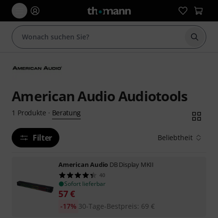
Suche 
American Audio Audiotools
Beratung
1
Produkte
·
Filter
Beliebtheit
American Audio
DB Display MKII
40
Sofort lieferbar
57
€
-17%
30-Tage-Bestpreis
:
69
€