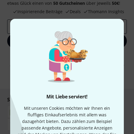
etwas Glück einen von
50 Gutscheinen
über jeweils
50€
!
Inspirierende Beiträge
Deals
Thomann Insights
E-Mail-Adresse
*
Jetzt anmelden
Mit Klick auf „Jetzt anmelden“ stimmen Sie dem Erhalt von E-Mail-
Werbung und einer Messung des E-Mail-Nutzungsverhaltens zu. Die
Abmeldung ist jederzeit möglich. Weitere Informationen finden Sie in
unseren
Datenschutzhinweisen
.
* Pflichtfeld
Mit Liebe serviert!
Sicher einkaufen & bezahlen
Mit unseren Cookies möchten wir Ihnen ein
fluffiges Einkaufserlebnis mit allem was
dazugehört bieten. Dazu zählen zum Beispiel
passende Angebote, personalisierte Anzeigen