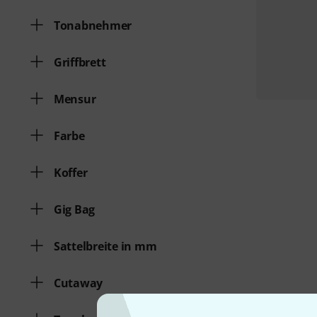
Tonabnehmer
Griffbrett
Mensur
Farbe
Koffer
Gig Bag
Sattelbreite in mm
Cutaway