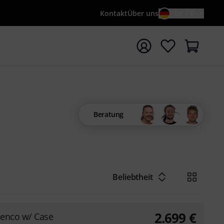
Kontakt
Über uns
DE / €
e mit Suchwort {searchTerm} starten
Beratung
Beliebtheit
2.699
€
menco w/ Case