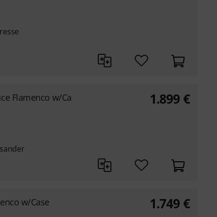
resse
1.899
€
uce Flamenco w/Ca
isander
1.749
€
menco w/Case