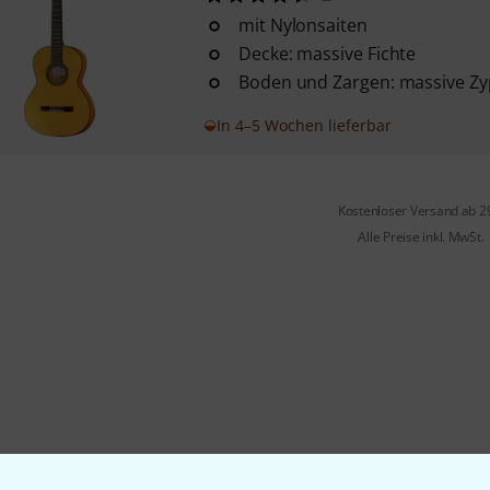
mit Nylonsaiten
Decke: massive Fichte
Boden und Zargen: massive Zy
In 4–5 Wochen lieferbar
Kostenloser Versand ab 2
Alle Preise inkl. MwSt.