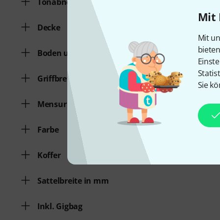
Tonabnehmer
Mit 
Decke
Mit un
biete
Boden und Zargen
Einste
Statis
Griffbrett
Sie kö
Mensur
Farbe
Koffer
Sattelbreite in mm
Inkl. Gigbag