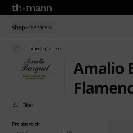
Shop
Service
Flamencogitarren
Amalio 
Flamenc
Filter
Preisbereich
Von (€)
Bis (€)