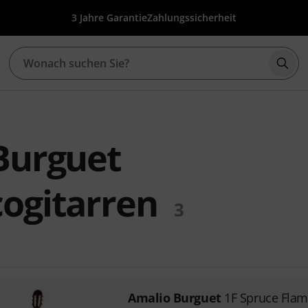
3 Jahre Garantie
Zahlungssicherheit
Such
Burguet
ogitarren
3
Amalio Burguet
1F Spruce Fla