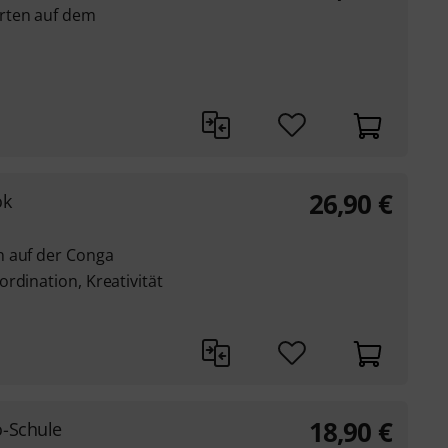
rten auf dem
26,90
€
ok
n auf der Conga
rdination, Kreativität
18,90
€
o-Schule