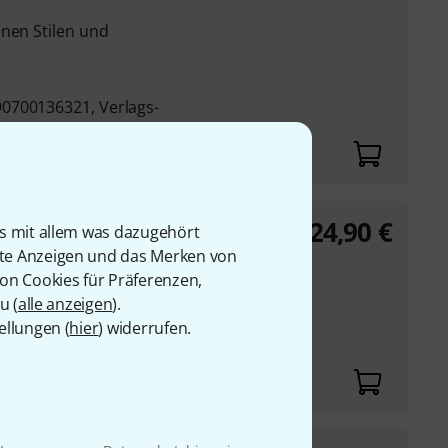
enen Stilen und
0700136321, Verlags-
24,90
€
uger
is mit allem was dazugehört
rte Anzeigen und das Merken von
von Cookies für Präferenzen,
u (
alle anzeigen
).
ellungen (
hier
) widerrufen.
0501550845, Verlags-