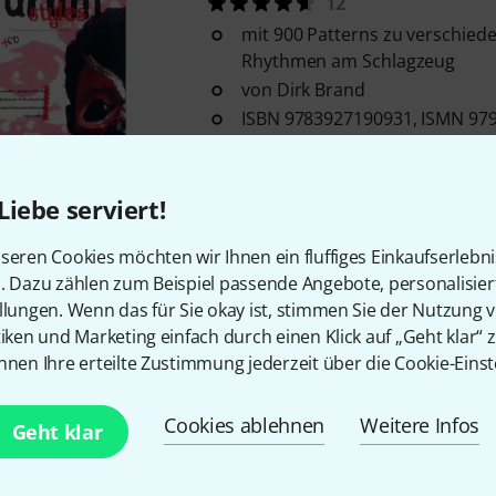
12
mit 900 Patterns zu verschied
Rhythmen am Schlagzeug
von Dirk Brand
ISBN 9783927190931, ISMN 979
Nr. AMA 610190
Sofort lieferbar
Liebe serviert!
AMA Verlag
Ich werde Schlagze
seren Cookies möchten wir Ihnen ein fluffiges Einkaufserlebn
19
n. Dazu zählen zum Beispiel passende Angebote, personalisie
llungen. Wenn das für Sie okay ist, stimmen Sie der Nutzung 
für Kinder
tiken und Marketing einfach durch einen Klick auf „Geht klar“ z
von Christian Nowak
nnen Ihre erteilte Zustimmung jederzeit über die Cookie-Einst
ISBN 9783899221343, ISMN 979
Nr. AMA 610416
Cookies ablehnen
Weitere Infos
Sofort lieferbar
Geht klar