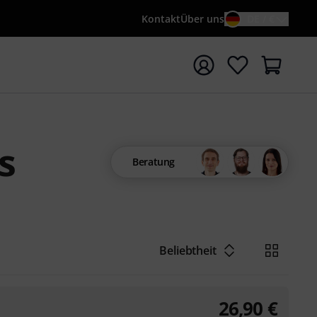
Kontakt
Über uns
DE / €
e mit Suchwort {searchTerm} starten
s
Beratung
Beliebtheit
26,90
€