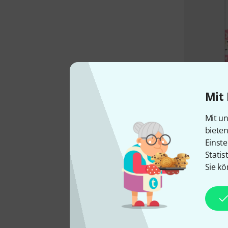
Mit 
Mit un
biete
Einste
Statis
Sie kö