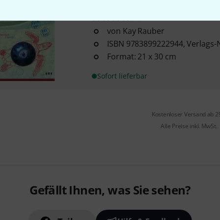
AMA Verlag
Playing Handpan
1
von Kay Rauber
ISBN 9783899222944, Verlags-
Format: 21 x 30 cm
Sofort lieferbar
Kostenloser Versand ab 2
Alle Preise inkl. MwSt.
Gefällt Ihnen, was Sie sehen?