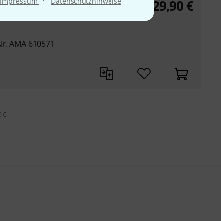
·
Impressum
Datenschutzhinweise
29,90
€
Nr. AMA 610571
9 €