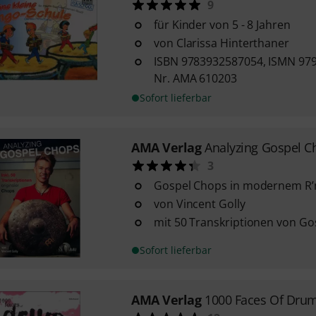
9
für Kinder von 5 - 8 Jahren
von Clarissa Hinterthaner
ISBN 9783932587054, ISMN 979
Nr. AMA 610203
Sofort lieferbar
AMA Verlag
Analyzing Gospel C
3
Gospel Chops in modernem R
von Vincent Golly
mit 50 Transkriptionen von Gos
Sofort lieferbar
AMA Verlag
1000 Faces Of Drum