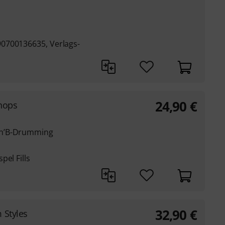
0700136635, Verlags-
24,90
€
hops
’n’B-Drumming
pel Fills
32,90
€
 Styles