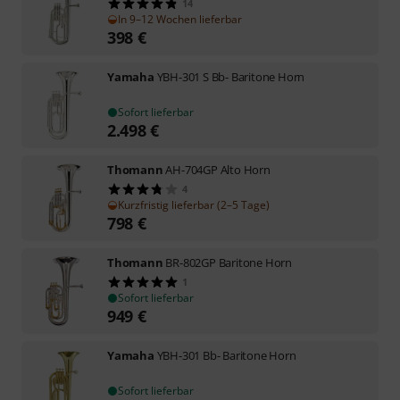
14
In 9–12 Wochen lieferbar
398
€
Yamaha
YBH-301 S Bb- Baritone Horn
Sofort lieferbar
2.498
€
Thomann
AH-704GP Alto Horn
4
Kurzfristig lieferbar (2–5 Tage)
798
€
Thomann
BR-802GP Baritone Horn
1
Sofort lieferbar
949
€
Yamaha
YBH-301 Bb- Baritone Horn
Sofort lieferbar