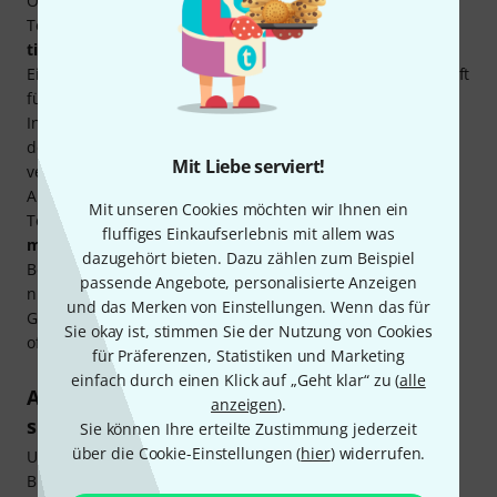
Obschon es über ein
weiteres Tonspektrum
als das
Tenorhorn verfügt, kommt es vordringlich wegen des
tieferen
und folgerichtig
wärmeren Tonbereichs
zum
Einsatz. In der
traditionellen Blasmusik
wird das Bariton oft
für Melodien und Gegenmelodien eingesetzt und in
Intervallen wie Terzen oder Sexten, aber auch unisono mit
dem Tenorhorn geführt. In der
Klassik
wurde es eigentlich
Mit Liebe serviert!
vergessen und nimmt dort allenfalls einen Nischenplatz in
Anspruch. Wenn überhaupt, dann als Bindeglied zwischen
Mit unseren Cookies möchten wir Ihnen ein
Tenor- und Bassstimme. Demgegenüber ist es in der
fluffiges Einkaufserlebnis mit allem was
modernen Musik
maßgeblich populärer geworden.
dazugehört bieten. Dazu zählen zum Beispiel
Beispielsweise im Science-Fiction-Klassiker Jurassic Park
passende Angebote, personalisierte Anzeigen
nimmt es sogar eine tragende Rolle ein, was nichts
und das Merken von Einstellungen. Wenn das für
Geringeres als ein Beweis dafür ist, dass das Baritonhorn
Sie okay ist, stimmen Sie der Nutzung von Cookies
offensichtlich zukunftsfähig ist.
für Präferenzen, Statistiken und Marketing
einfach durch einen Klick auf „Geht klar“ zu (
alle
Althorn kaufen: Beim Marschieren leichter
anzeigen
).
spielbar
Sie können Ihre erteilte Zustimmung jederzeit
über die Cookie-Einstellungen (
hier
) widerrufen.
Unmittelbar nach der Erfindung der Ventile für
Blechblasinstrumente wurde auch das Althorn entwickelt.