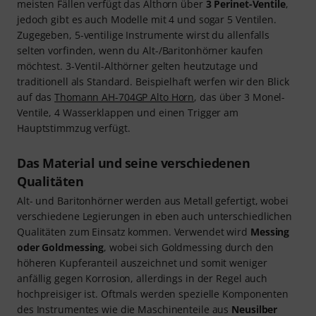
meisten Fällen verfügt das Althorn über
3 Perinet-Ventile
,
jedoch gibt es auch Modelle mit 4 und sogar 5 Ventilen.
Zugegeben, 5-ventilige Instrumente wirst du allenfalls
selten vorfinden, wenn du Alt-/Baritonhörner kaufen
möchtest. 3-Ventil-Althörner gelten heutzutage und
traditionell als Standard. Beispielhaft werfen wir den Blick
auf das
Thomann AH-704GP Alto Horn
, das über 3 Monel-
Ventile, 4 Wasserklappen und einen Trigger am
Hauptstimmzug verfügt.
Das Material und seine verschiedenen
Qualitäten
Alt- und Baritonhörner werden aus Metall gefertigt, wobei
verschiedene Legierungen in eben auch unterschiedlichen
Qualitäten zum Einsatz kommen. Verwendet wird
Messing
oder Goldmessing
, wobei sich Goldmessing durch den
höheren Kupferanteil auszeichnet und somit weniger
anfällig gegen Korrosion, allerdings in der Regel auch
hochpreisiger ist. Oftmals werden spezielle Komponenten
des Instrumentes wie die Maschinenteile aus
Neusilber