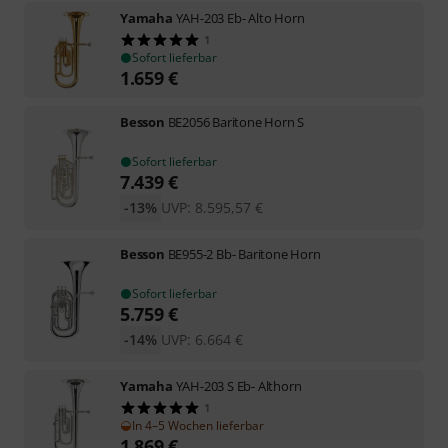
Yamaha
YAH-203 Eb- Alto Horn
1
Sofort lieferbar
1.659
€
Besson
BE2056 Baritone Horn S
Sofort lieferbar
7.439
€
-13%
UVP:
8.595,57
€
Besson
BE955-2 Bb- Baritone Horn
Sofort lieferbar
5.759
€
-14%
UVP:
6.664
€
Yamaha
YAH-203 S Eb- Althorn
1
In 4–5 Wochen lieferbar
1.869
€