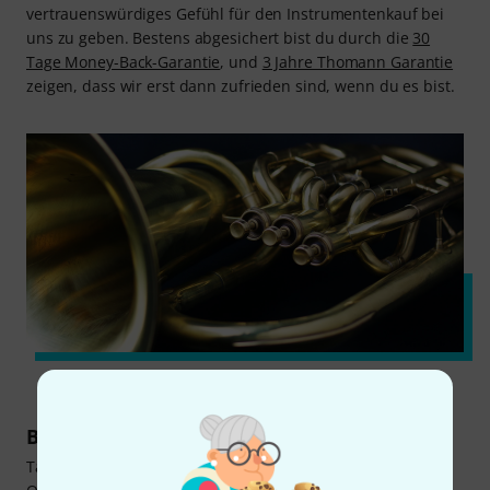
vertrauenswürdiges Gefühl für den Instrumentenkauf bei
uns zu geben. Bestens abgesichert bist du durch die
30
Tage Money-Back-Garantie
, und
3 Jahre Thomann Garantie
zeigen, dass wir erst dann zufrieden sind, wenn du es bist.
Baritonhorn kaufen: Der tonale Grenzgänger
Tatsächlich ist das Baritonhorn ein tonaler Grenzgänger.