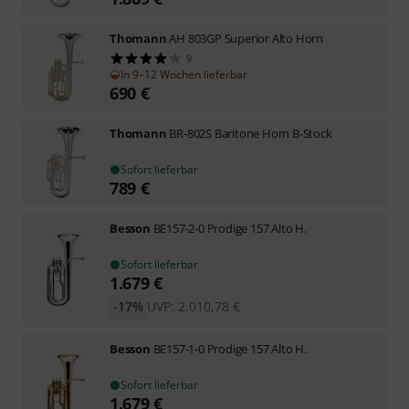
Thomann
AH 803GP Superior Alto Horn
9
In 9–12 Wochen lieferbar
690
€
Thomann
BR-802S Baritone Horn B-Stock
Sofort lieferbar
789
€
Besson
BE157-2-0 Prodige 157 Alto H.
Sofort lieferbar
1.679
€
-17%
UVP:
2.010,78
€
Besson
BE157-1-0 Prodige 157 Alto H.
Sofort lieferbar
1.679
€