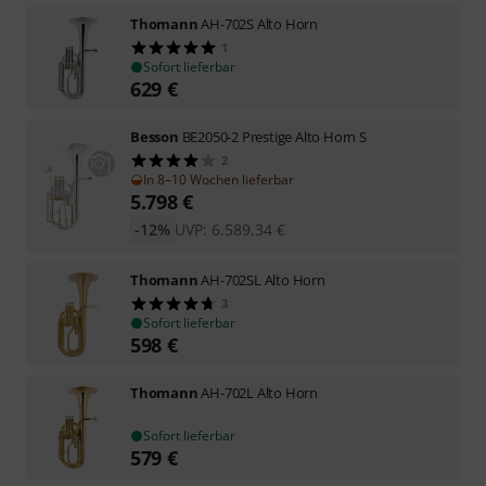
Thomann
AH-702S Alto Horn
1
Sofort lieferbar
629
€
Besson
BE2050-2 Prestige Alto Horn S
2
In 8–10 Wochen lieferbar
5.798
€
-12%
UVP:
6.589,34
€
Thomann
AH-702SL Alto Horn
3
Sofort lieferbar
598
€
Thomann
AH-702L Alto Horn
Sofort lieferbar
579
€