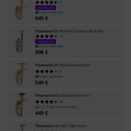
4
TOP-SELLER
Sofort lieferbar
849
€
Thomann
BR 801GP+ Superior Baritone
17
TOP-SELLER
Sofort lieferbar
898
€
Thomann
BR 604 Baritone Horn
8
Sofort lieferbar
549
€
Thomann
BR 603 Baritone Horn
40
In 5–7 Wochen lieferbar
449
€
Thomann
AH 403 S Alto Horn