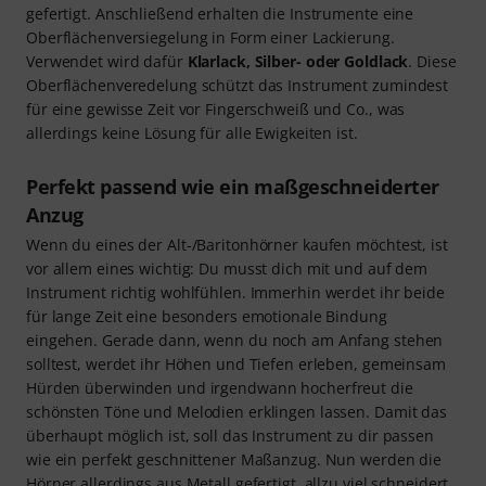
gefertigt. Anschließend erhalten die Instrumente eine
Oberflächenversiegelung in Form einer Lackierung.
Verwendet wird dafür
Klarlack, Silber- oder Goldlack
. Diese
Oberflächenveredelung schützt das Instrument zumindest
für eine gewisse Zeit vor Fingerschweiß und Co., was
allerdings keine Lösung für alle Ewigkeiten ist.
Perfekt passend wie ein maßgeschneiderter
Anzug
Wenn du eines der Alt-/Baritonhörner kaufen möchtest, ist
vor allem eines wichtig: Du musst dich mit und auf dem
Instrument richtig wohlfühlen. Immerhin werdet ihr beide
für lange Zeit eine besonders emotionale Bindung
eingehen. Gerade dann, wenn du noch am Anfang stehen
solltest, werdet ihr Höhen und Tiefen erleben, gemeinsam
Hürden überwinden und irgendwann hocherfreut die
schönsten Töne und Melodien erklingen lassen. Damit das
überhaupt möglich ist, soll das Instrument zu dir passen
wie ein perfekt geschnittener Maßanzug. Nun werden die
Hörner allerdings aus Metall gefertigt, allzu viel schneidert