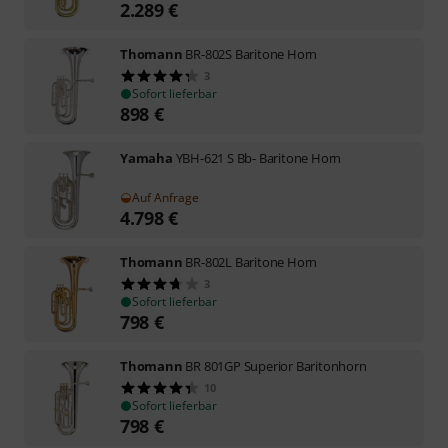
2.289
€
Thomann
BR-802S Baritone Horn
3
Sofort lieferbar
898
€
Yamaha
YBH-621 S Bb- Baritone Horn
Auf Anfrage
4.798
€
Thomann
BR-802L Baritone Horn
3
Sofort lieferbar
798
€
Thomann
BR 801GP Superior Baritonhorn
10
Sofort lieferbar
798
€