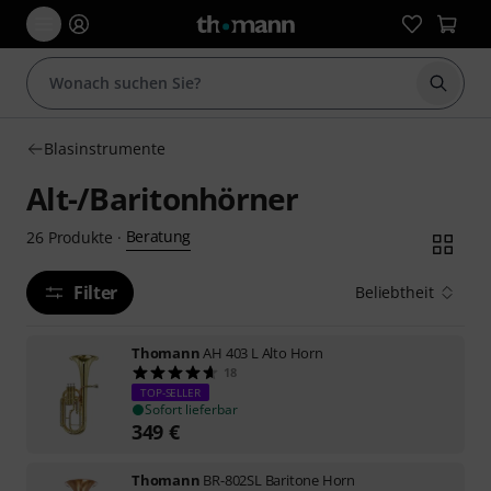
Suche 
Blasinstrumente
Alt-/Baritonhörner
Beratung
26
Produkte
·
Filter
Beliebtheit
Thomann
AH 403 L Alto Horn
18
TOP-SELLER
Sofort lieferbar
349
€
Thomann
BR-802SL Baritone Horn