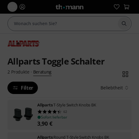
Suche 
Allparts Toggle Schalter
Beratung
2
Produkte
·
Filter
Beliebtheit
Allparts
T-Style Switch Knobs BK
62
Sofort lieferbar
3,90
€
Allparts
Round T-Style Switch Knobs BK