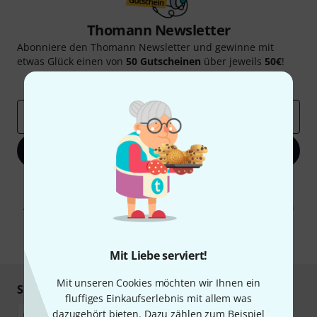
Thomann Newsletter
Abonniere den Thomann Newsletter und gewinne mit
etwas Glück einen von
50 Gutscheinen
über jeweils
50€
!
Inspirierende Beiträge
Deals
Thomann Insights
E-Mail-Adresse
*
Jetzt anmelden
Mit Klick auf „Jetzt anmelden“ stimmen Sie dem Erhalt von E-Mail-
Werbung und einer Messung des E-Mail-Nutzungsverhaltens zu. Die
Abmeldung ist jederzeit möglich. Weitere Informationen finden Sie in
unseren
Datenschutzhinweisen
.
* Pflichtfeld
Mit Liebe serviert!
Mit unseren Cookies möchten wir Ihnen ein
Sicher einkaufen & bezahlen
fluffiges Einkaufserlebnis mit allem was
dazugehört bieten. Dazu zählen zum Beispiel