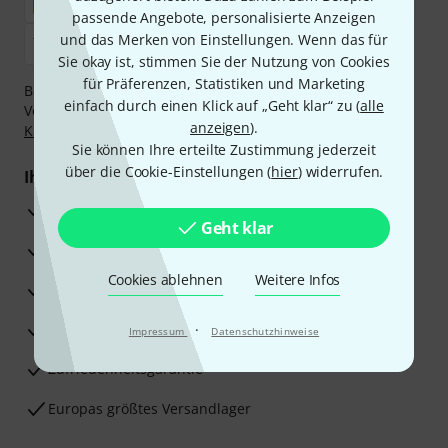
passende Angebote, personalisierte Anzeigen
und das Merken von Einstellungen. Wenn das für
Sie okay ist, stimmen Sie der Nutzung von Cookies
für Präferenzen, Statistiken und Marketing
Bezahlen Sie vertraulich und sicher per Nachnahme,
einfach durch einen Klick auf „Geht klar“ zu (
alle
Vorkasse, PayPal, Amazon Pay,
Klarna Sofort bezahlen
,
anzeigen
).
Klarna Ratenzahlung
oder Kreditkarte.
Sie können Ihre erteilte Zustimmung jederzeit
über die Cookie-Einstellungen (
hier
) widerrufen.
Ihre Vorteile
3 Jahre Thomann Garantie
Geht klar
30 Tage Money-Back-Garantie
Cookies ablehnen
Weitere Infos
Reparaturservice
Beratung durch Fachexperten
·
Impressum
Datenschutzhinweise
Zufriedenheitsgarantie
Europas größtes Versandlager