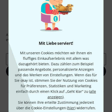
Thomann Newsletter
Abonniere den Thomann Newsletter und gewinne mit
etwas Glück einen von
50 Gutscheinen
über jeweils
50€
!
Mit Liebe serviert!
Inspirierende Beiträge
Deals
Thomann Insights
Mit unseren Cookies möchten wir Ihnen ein
fluffiges Einkaufserlebnis mit allem was
E-Mail-Adresse
*
dazugehört bieten. Dazu zählen zum Beispiel
passende Angebote, personalisierte Anzeigen
Jetzt anmelden
und das Merken von Einstellungen. Wenn das für
Sie okay ist, stimmen Sie der Nutzung von Cookies
Mit Klick auf „Jetzt anmelden“ stimmen Sie dem Erhalt von E-Mail-
für Präferenzen, Statistiken und Marketing
Werbung und einer Messung des E-Mail-Nutzungsverhaltens zu. Die
Abmeldung ist jederzeit möglich. Weitere Informationen finden Sie in
einfach durch einen Klick auf „Geht klar“ zu (
alle
unseren
Datenschutzhinweisen
.
anzeigen
).
Sie können Ihre erteilte Zustimmung jederzeit
* Pflichtfeld
über die Cookie-Einstellungen (
hier
) widerrufen.