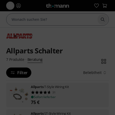
Suche 
Allparts Schalter
Beratung
7
Produkte
·
Filter
Beliebtheit
Allparts
T-Style Wiring Kit
31
Sofort lieferbar
75
€
Allparts
ST-Style Wiring Kit