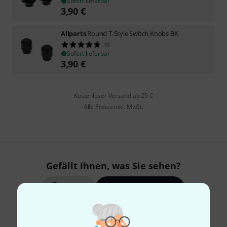
Sofort lieferbar
3,90
€
Allparts
Round T-Style Switch Knobs BK
16
Sofort lieferbar
3,90
€
Kostenloser Versand ab 29 €
Alle Preise inkl. MwSt.
Gefällt Ihnen, was Sie sehen?
Teilen
Hilfe & Feedback