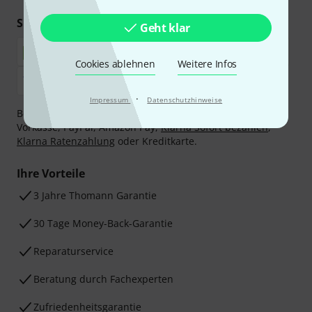
Sicher einkaufen & bezahlen
Geht klar
Cookies ablehnen
Weitere Infos
·
Impressum
Datenschutzhinweise
Bezahlen Sie vertraulich und sicher per Nachnahme,
Vorkasse, PayPal, Amazon Pay,
Klarna Sofort bezahlen
,
Klarna Ratenzahlung
oder Kreditkarte.
Ihre Vorteile
3 Jahre Thomann Garantie
30 Tage Money-Back-Garantie
Reparaturservice
Beratung durch Fachexperten
Zufriedenheitsgarantie