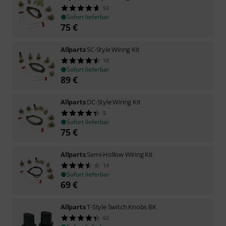
53
Sofort lieferbar
75
€
Allparts
SC-Style Wiring Kit
18
Sofort lieferbar
89
€
Allparts
DC-Style Wiring Kit
5
Sofort lieferbar
75
€
Allparts
Semi-Hollow Wiring Kit
14
Sofort lieferbar
69
€
Allparts
T-Style Switch Knobs BK
62