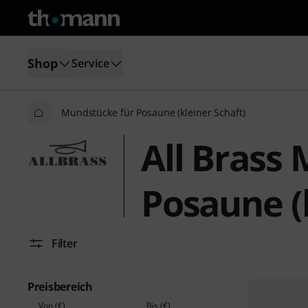
Shop
Service
Mundstücke für Posaune (kleiner Schaft)
All Brass
Posaune (k
Filter
Preisbereich
Von (€)
Bis (€)