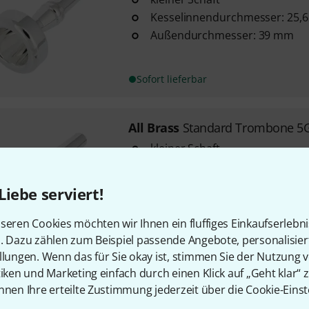
Kesselinnendurchmesser: 25,
Außendurchmesser: 39 mm
Sofort lieferbar
All Brass
Standard Trombone 5G
kleiner Schaft
Kesselinnendurchmesser: 25,
Außendurchmesser: 39 mm
Liebe serviert!
seren Cookies möchten wir Ihnen ein fluffiges Einkaufserlebn
Sofort lieferbar
n. Dazu zählen zum Beispiel passende Angebote, personalisie
llungen. Wenn das für Sie okay ist, stimmen Sie der Nutzung 
tiken und Marketing einfach durch einen Klick auf „Geht klar“ z
Kostenloser Versand ab 2
nnen Ihre erteilte Zustimmung jederzeit über die Cookie-Einst
Alle Preise inkl. MwSt.