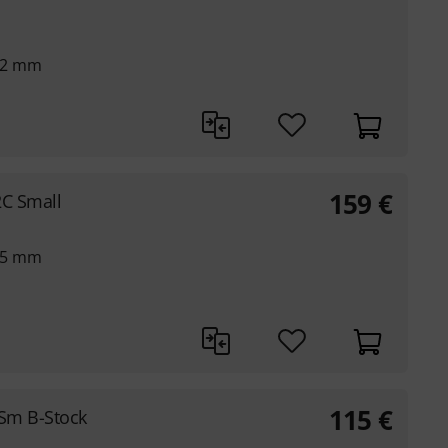
62 mm
159
€
C Small
55 mm
115
€
Sm B-Stock