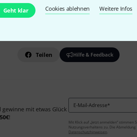
Cookies ablehnen
Weitere Infos
Geht klar
Gefällt Ihnen, was Sie sehen?
Teilen
Hilfe & Feedback
E-Mail-Adresse
*
 gewinne mit etwas Glück
50€
!
Mit Klick auf „Jetzt anmelden“ stimmen
Nutzungsverhaltens zu. Die Abmeldung is
Datenschutzhinweisen
.