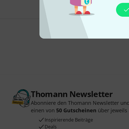
Thomann Newsletter
Abonniere den Thomann Newsletter und
einen von
50 Gutscheinen
über jeweils
Inspirierende Beiträge
Deals