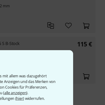
62 mm
115
€
 S B-Stock
51 mm
is mit allem was dazugehört
rte Anzeigen und das Merken von
von Cookies für Präferenzen,
u (
alle anzeigen
).
9 €
ellungen (
hier
) widerrufen.