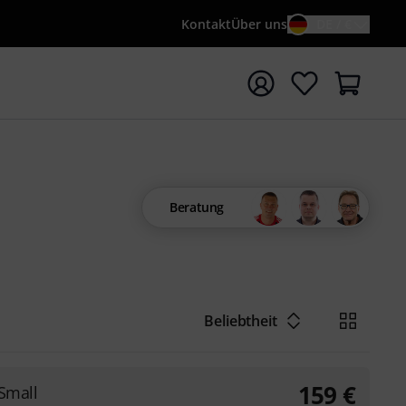
Kontakt
Über uns
DE / €
e mit Suchwort {searchTerm} starten
Beratung
Beliebtheit
159
€
Small