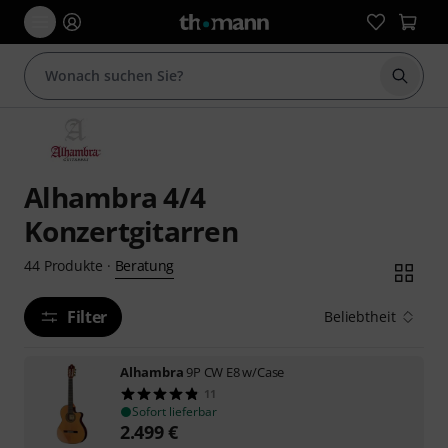
Suche 
Alhambra 4/4
Konzertgitarren
Beratung
44
Produkte
·
Filter
Beliebtheit
Alhambra
9P CW E8 w/Case
11
Sofort lieferbar
2.499
€