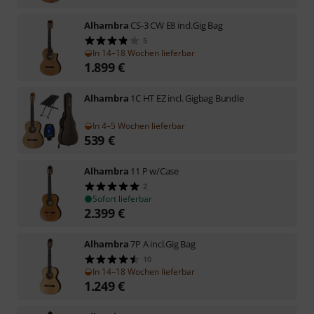
Alhambra
CS-3 CW E8 incl.Gig Bag
5
In 14–18 Wochen lieferbar
1.899
€
Alhambra
1C HT EZ incl. Gigbag Bundle
In 4–5 Wochen lieferbar
539
€
Alhambra
11 P w/Case
2
Sofort lieferbar
2.399
€
Alhambra
7P A incl.Gig Bag
10
In 14–18 Wochen lieferbar
1.249
€