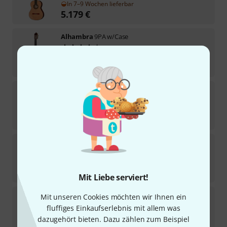
In 7–9 Wochen lieferbar
5.179
€
Alhambra
9PA w/Case
2
Sofort lieferbar
2.099
€
Alhambra
Linea Profesional
3
Sofort lieferbar
3.499
€
Alhambra
Mengual & Margarit Series NT
In 7–9 Wochen lieferbar
5.179
€
Mit Liebe serviert!
Alhambra
5P CT E2 incl.Gig Bag
Mit unseren Cookies möchten wir Ihnen ein
3
fluffiges Einkaufserlebnis mit allem was
Sofort lieferbar
dazugehört bieten. Dazu zählen zum Beispiel
1.329
€