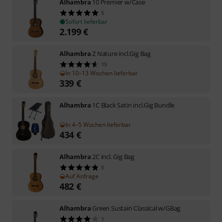
Alhambra
10 Premier w/Case
5
Sofort lieferbar
2.199
€
Alhambra
Z Nature incl.Gig Bag
15
In 10–13 Wochen lieferbar
339
€
Alhambra
1C Black Satin incl.Gig Bundle
In 4–5 Wochen lieferbar
434
€
Alhambra
2C incl. Gig Bag
5
Auf Anfrage
482
€
Alhambra
Green Sustain Classical w/GBag
1