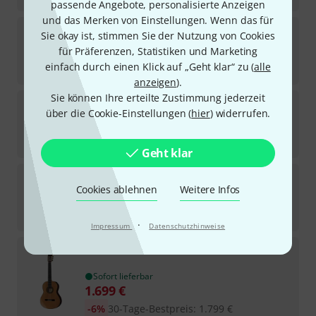
passende Angebote, personalisierte Anzeigen
und das Merken von Einstellungen. Wenn das für
Alhambra
Green Sustain Cut E8 w/Gig Bag
Sie okay ist, stimmen Sie der Nutzung von Cookies
für Präferenzen, Statistiken und Marketing
In 3–4 Wochen lieferbar
einfach durch einen Klick auf „Geht klar“ zu (
alle
1.445
€
anzeigen
).
Sie können Ihre erteilte Zustimmung jederzeit
Alhambra
Black Satin CW EZ incl.Gig Bag
über die Cookie-Einstellungen (
hier
) widerrufen.
12
Sofort lieferbar
615
€
Geht klar
Alhambra
Linea Profesional B-Stock
Cookies ablehnen
Weitere Infos
Sofort lieferbar
2.899
€
·
Impressum
Datenschutzhinweise
Alhambra
9P w/Case B-Stock
Sofort lieferbar
1.699
€
-6%
30-Tage-Bestpreis
:
1.799
€