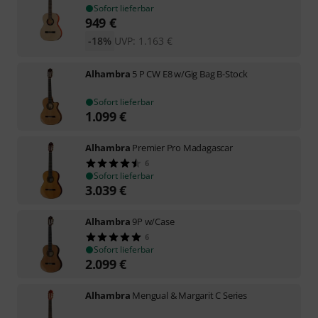
Sofort lieferbar
949
€
-18%
UVP:
1.163
€
Alhambra
5 P CW E8 w/Gig Bag B-Stock
Sofort lieferbar
1.099
€
Alhambra
Premier Pro Madagascar
6
Sofort lieferbar
3.039
€
Alhambra
9P w/Case
6
Sofort lieferbar
2.099
€
Alhambra
Mengual & Margarit C Series