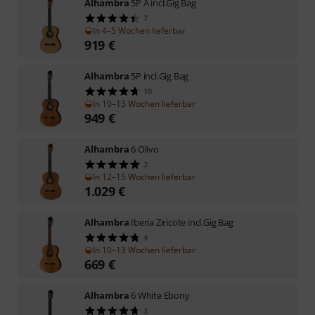
Alhambra
5P A incl.Gig Bag
7
In 4–5 Wochen lieferbar
919
€
Alhambra
5P incl.Gig Bag
10
In 10–13 Wochen lieferbar
949
€
Alhambra
6 Olivo
2
In 12–15 Wochen lieferbar
1.029
€
Alhambra
Iberia Ziricote incl.Gig Bag
4
In 10–13 Wochen lieferbar
669
€
Alhambra
6 White Ebony
3