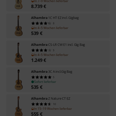
In 7–9 Wochen lieferbar
8.739
€
Alhambra
1C HT EZ incl. Gigbag
8
In 4–5 Wochen lieferbar
539
€
Alhambra
CS-LR CW E1 incl. Gig Bag
5
In 4–5 Wochen lieferbar
1.249
€
Alhambra
3C A incl.Gig Bag
5
Sofort lieferbar
535
€
Alhambra
Z Nature CT EZ
10
In 15–19 Wochen lieferbar
555
€