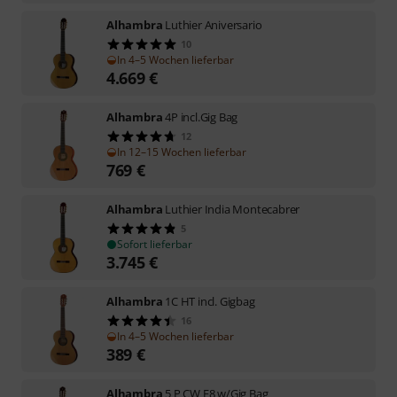
Alhambra
Luthier Aniversario
10
In 4–5 Wochen lieferbar
4.669
€
Alhambra
4P incl.Gig Bag
12
In 12–15 Wochen lieferbar
769
€
Alhambra
Luthier India Montecabrer
5
Sofort lieferbar
3.745
€
Alhambra
1C HT incl. Gigbag
16
In 4–5 Wochen lieferbar
389
€
Alhambra
5 P CW E8 w/Gig Bag