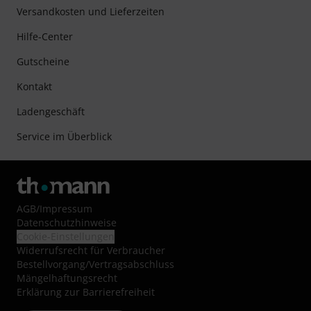
Versandkosten und Lieferzeiten
Hilfe-Center
Gutscheine
Kontakt
Ladengeschäft
Service im Überblick
AGB
/
Impressum
Datenschutzhinweise
Cookie-Einstellungen
Widerrufsrecht für Verbraucher
Bestellvorgang/Vertragsabschluss
Mängelhaftungsrecht
Erklärung zur Barrierefreiheit