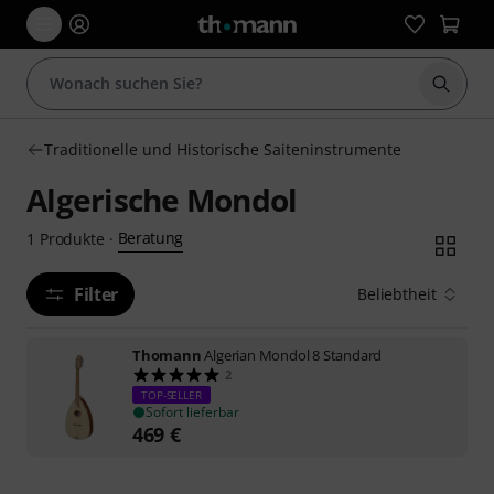
Suche 
Traditionelle und Historische Saiteninstrumente
Algerische Mondol
Beratung
1
Produkte
·
Filter
Beliebtheit
Thomann
Algerian Mondol 8 Standard
2
TOP-SELLER
Sofort lieferbar
469
€