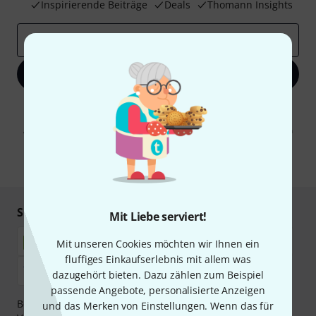
Inspirierende Beiträge
Deals
Thomann Insights
E-Mail-Adresse
*
Jetzt anmelden
Mit Klick auf „Jetzt anmelden“ stimmen Sie dem Erhalt von E-Mail-
Werbung und einer Messung des E-Mail-Nutzungsverhaltens zu. Die
Abmeldung ist jederzeit möglich. Weitere Informationen finden Sie in
unseren
Datenschutzhinweisen
.
* Pflichtfeld
Sicher einkaufen & bezahlen
Mit Liebe serviert!
Mit unseren Cookies möchten wir Ihnen ein
fluffiges Einkaufserlebnis mit allem was
dazugehört bieten. Dazu zählen zum Beispiel
passende Angebote, personalisierte Anzeigen
Bezahlen Sie vertraulich und sicher per Nachnahme,
und das Merken von Einstellungen. Wenn das für