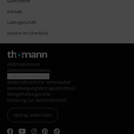
Gutscheine
Kontakt
Ladengeschäft
Service im Überblick
AGB
/
Impressum
Datenschutzhinweise
Cookie-Einstellungen
Widerrufsrecht für Verbraucher
Bestellvorgang/Vertragsabschluss
Mängelhaftungsrecht
Erklärung zur Barrierefreiheit
Vertrag widerrufen