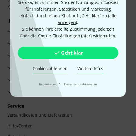
Vorkasse, PayPal, Amazon Pay,
Klarna Sofort bezahlen
,
Sie okay ist, stimmen Sie der Nutzung von Cookies
Klarna Ratenzahlung
oder Kreditkarte.
für Präferenzen, Statistiken und Marketing
einfach durch einen Klick auf „Geht klar“ zu (
alle
Ihre Vorteile
anzeigen
).
Sie können Ihre erteilte Zustimmung jederzeit
3 Jahre Thomann Garantie
über die Cookie-Einstellungen (
hier
) widerrufen.
30 Tage Money-Back-Garantie
Geht klar
Reparaturservice
Beratung durch Fachexperten
Cookies ablehnen
Weitere Infos
Zufriedenheitsgarantie
·
Impressum
Datenschutzhinweise
Europas größtes Versandlager
Service
Versandkosten und Lieferzeiten
Hilfe-Center