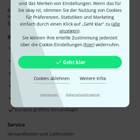
und das Merken von Einstellungen. Wenn das für
Bezahlen Sie vertraulich und sicher per Nachnahme,
Sie okay ist, stimmen Sie der Nutzung von Cookies
Vorkasse, PayPal, Amazon Pay,
Klarna Sofort bezahlen
,
für Präferenzen, Statistiken und Marketing
Klarna Ratenzahlung
oder Kreditkarte.
einfach durch einen Klick auf „Geht klar“ zu (
alle
anzeigen
).
Ihre Vorteile
Sie können Ihre erteilte Zustimmung jederzeit
über die Cookie-Einstellungen (
hier
) widerrufen.
3 Jahre Thomann Garantie
30 Tage Money-Back-Garantie
Geht klar
Reparaturservice
Cookies ablehnen
Weitere Infos
Beratung durch Fachexperten
·
Impressum
Datenschutzhinweise
Zufriedenheitsgarantie
Europas größtes Versandlager
Service
Versandkosten und Lieferzeiten