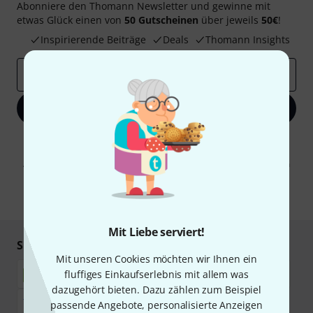
Abonniere den Thomann Newsletter und gewinne mit
etwas Glück einen von
50 Gutscheinen
über jeweils
50€
!
Inspirierende Beiträge
Deals
Thomann Insights
E-Mail-Adresse
*
Jetzt anmelden
Mit Klick auf „Jetzt anmelden“ stimmen Sie dem Erhalt von E-Mail-
Werbung und einer Messung des E-Mail-Nutzungsverhaltens zu. Die
Abmeldung ist jederzeit möglich. Weitere Informationen finden Sie in
unseren
Datenschutzhinweisen
.
* Pflichtfeld
Mit Liebe serviert!
Sicher einkaufen & bezahlen
Mit unseren Cookies möchten wir Ihnen ein
fluffiges Einkaufserlebnis mit allem was
dazugehört bieten. Dazu zählen zum Beispiel
passende Angebote, personalisierte Anzeigen