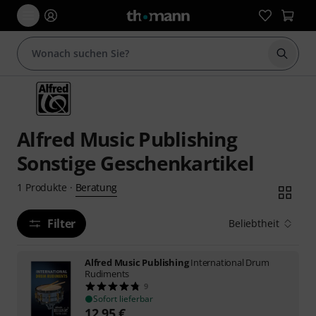
Suche 
Alfred Music Publishing
Sonstige Geschenkartikel
Beratung
1
Produkte
·
Filter
Beliebtheit
Alfred Music Publishing
International Drum
Rudiments
9
Sofort lieferbar
12,95
€